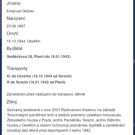
Jméno:
Emanuel Götzler
Narození:
23.06.1897
Úmrtí:
16.10.1944, Osvětim
Bydliště
Sedláčkova 28, Plzeň (do 18.01.1942)
Transporty
Er do Osvětim (16.10.1944 od Terezín)
R do Terezín (18.01.1942 od Plzeň)
Zaměstnání před nástupem do transporu: dělník
Zdroj
Seznamy sestavené v roce 2001 Radovanem Koderou na základě
Terezínských pamětních knih a dalších pramenů (oddělení holocaustu
Židovského muzea v Praze, archiv Památníku Terezín, archiv Státního
muzea v Osvětimi a osobní rozhovory) poznámka: bydliště a zaměstnání
označují stav těsně před deportacemi v lednu 1942.