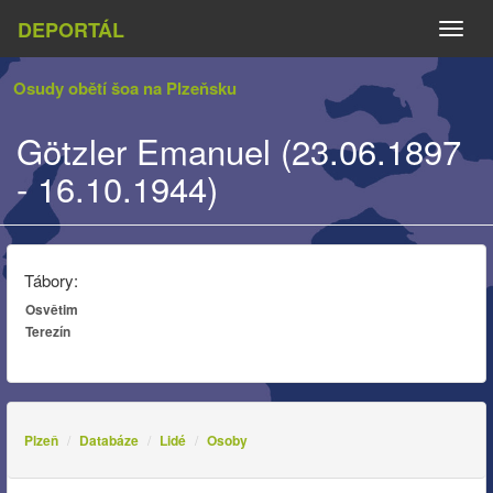
DEPORTÁL
Naviga
Osudy obětí šoa na Plzeňsku
Götzler Emanuel (23.06.1897
- 16.10.1944)
Tábory:
Osvětim
Terezín
Plzeň
Databáze
Lidé
Osoby