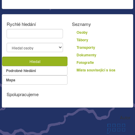
Rychlé hledání
Seznamy
Osoby
Tábory
Transporty
Dokumenty
Hledat
Fotografie
Místa související s šoa
Podrobné hledání
Mapa
Spolupracujeme
Autor