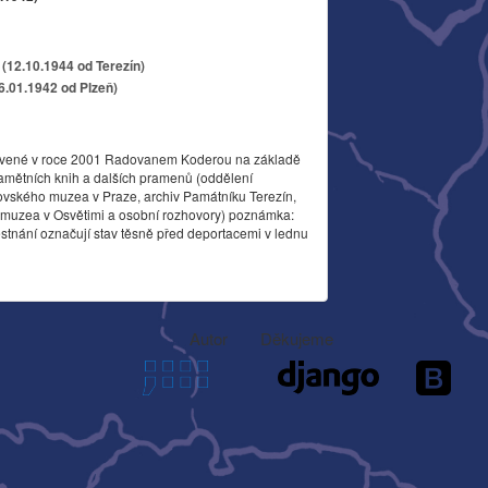
(12.10.1944 od Terezín)
26.01.1942 od Plzeň)
vené v roce 2001 Radovanem Koderou na základě
amětních knih a dalších pramenů (oddělení
ovského muzea v Praze, archiv Památníku Terezín,
o muzea v Osvětimi a osobní rozhovory) poznámka:
stnání označují stav těsně před deportacemi v lednu
Autor
Děkujeme