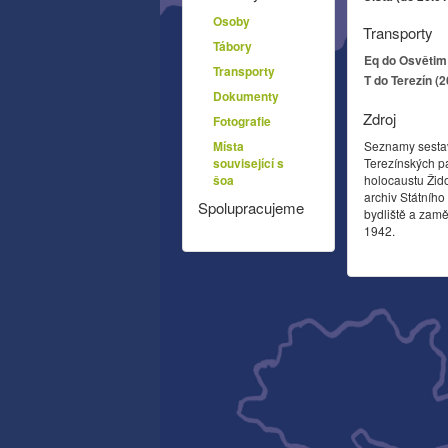
Osoby
Transporty
Tábory
Eq do Osvětim 
Transporty
T do Terezín (
Dokumenty
Zdroj
Fotografie
Místa
Seznamy sesta
související s
Terezínských p
šoa
holocaustu Žid
archiv Státníh
Spolupracujeme
bydliště a zamě
1942.