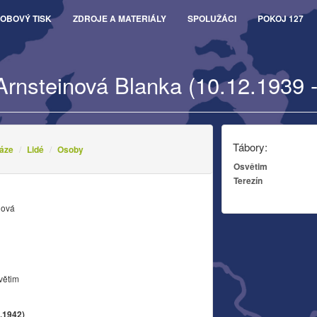
OBOVÝ TISK
ZDROJE A MATERIÁLY
SPOLUŽÁCI
POKOJ 127
Arnsteinová Blanka (10.12.1939 
Tábory:
áze
Lidé
Osoby
Osvětim
Terezín
nová
větim
1.1942)