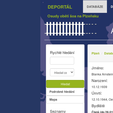
DEPORTÁL
DATABÁZE
D
Osudy obětí šoa na Plzeňsku
Rychlé hledání
Plzeň
Datab
Jméno:
Blanka Arnstei
Narození:
Hledat
10.12.1939
Podrobné hledání
Úmrtí:
Mapa
12.10.1944, Os
Bydliště
Seznamy
Čistá (do 26.0