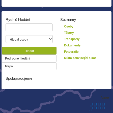
Rychlé hledání
Seznamy
Osoby
Tábory
Transporty
Dokumenty
Hledat
Fotografie
Místa související s šoa
Podrobné hledání
Mapa
Spolupracujeme
Autor