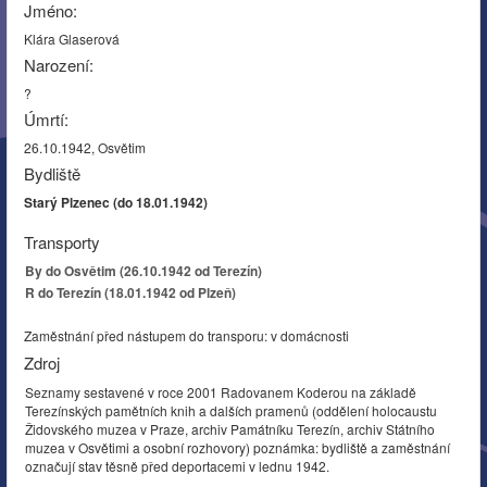
Jméno:
Klára Glaserová
Narození:
?
Úmrtí:
26.10.1942, Osvětim
Bydliště
Starý Plzenec (do 18.01.1942)
Transporty
By do Osvětim (26.10.1942 od Terezín)
R do Terezín (18.01.1942 od Plzeň)
Zaměstnání před nástupem do transporu: v domácnosti
Zdroj
Seznamy sestavené v roce 2001 Radovanem Koderou na základě
Terezínských pamětních knih a dalších pramenů (oddělení holocaustu
Židovského muzea v Praze, archiv Památníku Terezín, archiv Státního
muzea v Osvětimi a osobní rozhovory) poznámka: bydliště a zaměstnání
označují stav těsně před deportacemi v lednu 1942.