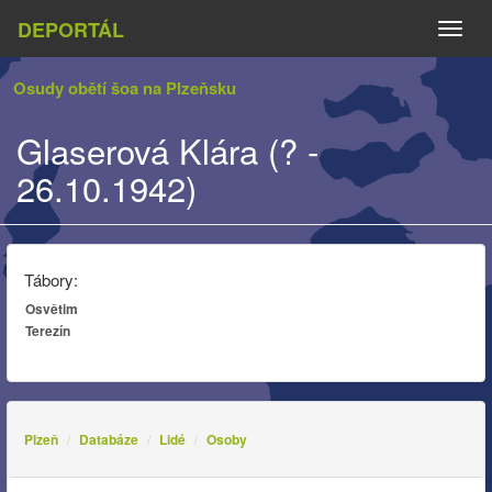
DEPORTÁL
Naviga
Osudy obětí šoa na Plzeňsku
Glaserová Klára (? -
26.10.1942)
Tábory:
Osvětim
Terezín
Plzeň
Databáze
Lidé
Osoby