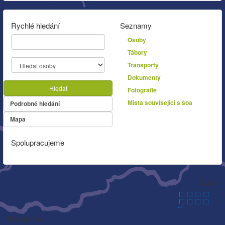
Rychlé hledání
Seznamy
Osoby
Tábory
Transporty
Dokumenty
Hledat
Fotografie
Místa související s šoa
Podrobné hledání
Mapa
Spolupracujeme
Autor
Děkujeme