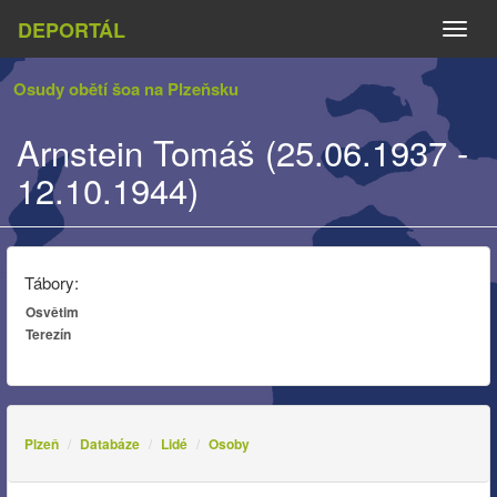
DEPORTÁL
Naviga
Osudy obětí šoa na Plzeňsku
Arnstein Tomáš (25.06.1937 -
12.10.1944)
Tábory:
Osvětim
Terezín
Plzeň
Databáze
Lidé
Osoby