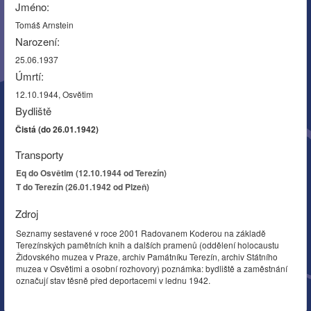
Jméno:
Tomáš Arnstein
Narození:
25.06.1937
Úmrtí:
12.10.1944, Osvětim
Bydliště
Čistá (do 26.01.1942)
Transporty
Eq do Osvětim (12.10.1944 od Terezín)
T do Terezín (26.01.1942 od Plzeň)
Zdroj
Seznamy sestavené v roce 2001 Radovanem Koderou na základě
Terezínských pamětních knih a dalších pramenů (oddělení holocaustu
Židovského muzea v Praze, archiv Památníku Terezín, archiv Státního
muzea v Osvětimi a osobní rozhovory) poznámka: bydliště a zaměstnání
označují stav těsně před deportacemi v lednu 1942.