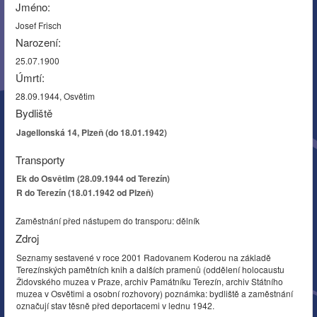
Jméno:
Josef Frisch
Narození:
25.07.1900
Úmrtí:
28.09.1944, Osvětim
Bydliště
Jagellonská 14, Plzeň (do 18.01.1942)
Transporty
Ek do Osvětim (28.09.1944 od Terezín)
R do Terezín (18.01.1942 od Plzeň)
Zaměstnání před nástupem do transporu: dělník
Zdroj
Seznamy sestavené v roce 2001 Radovanem Koderou na základě
Terezínských pamětních knih a dalších pramenů (oddělení holocaustu
Židovského muzea v Praze, archiv Památníku Terezín, archiv Státního
muzea v Osvětimi a osobní rozhovory) poznámka: bydliště a zaměstnání
označují stav těsně před deportacemi v lednu 1942.