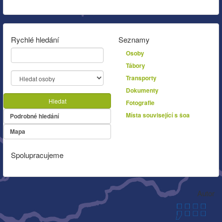
Rychlé hledání
Seznamy
Osoby
Tábory
Transporty
Dokumenty
Hledat
Fotografie
Místa související s šoa
Podrobné hledání
Mapa
Spolupracujeme
Autor