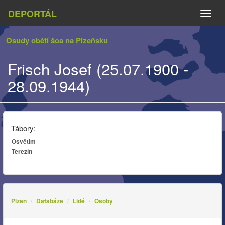
DEPORTÁL
Naviga
Osudy obětí šoa na Plzeňsku
Frisch Josef (25.07.1900 -
28.09.1944)
Tábory:
Osvětim
Terezín
Plzeň
Databáze
Lidé
Osoby