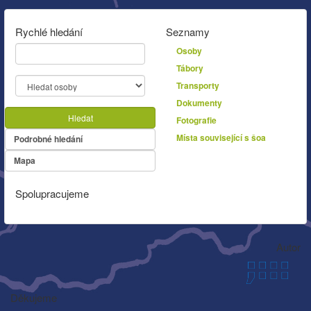
Rychlé hledání
Seznamy
Osoby
Tábory
Transporty
Dokumenty
Hledat
Fotografie
Místa související s šoa
Podrobné hledání
Mapa
Spolupracujeme
Autor
Děkujeme