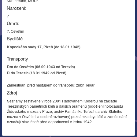
Kurt Freund, MUDr.
Narození:
?
Úmrtí:
?, Osvětim
Bydliště
Kopeckého sady 17, Plzeň (do 18.01.1942)
Transporty
Dm do Osvětim (06.09.1943 od Terezín)
R do Terezín (18.01.1942 od Plzeň)
Zaměstnání před nástupem do transporu: zubní lékař
Zdroj
Seznamy sestavené v roce 2001 Radovanem Koderou na základě
Terezínských pamětních knih a dalších pramenů (oddělení holocaustu
Židovského muzea v Praze, archiv Památníku Terezín, archiv Státního
muzea v Osvětimi a osobní rozhovory) poznámka: bydliště a zaměstnání
označují stav těsně před deportacemi v lednu 1942.