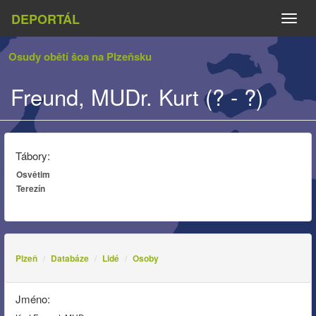
DEPORTÁL
Naviga
Osudy obětí šoa na Plzeňsku
Freund, MUDr. Kurt (? - ?)
Tábory:
Osvětim
Terezín
Plzeň
Databáze
Lidé
Osoby
Jméno: