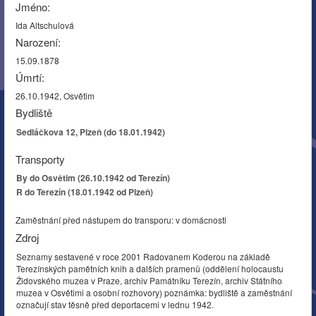
Jméno:
Ida Altschulová
Narození:
15.09.1878
Úmrtí:
26.10.1942, Osvětim
Bydliště
Sedláčkova 12, Plzeň (do 18.01.1942)
Transporty
By do Osvětim (26.10.1942 od Terezín)
R do Terezín (18.01.1942 od Plzeň)
Zaměstnání před nástupem do transporu: v domácnosti
Zdroj
Seznamy sestavené v roce 2001 Radovanem Koderou na základě
Terezínských pamětních knih a dalších pramenů (oddělení holocaustu
Židovského muzea v Praze, archiv Památníku Terezín, archiv Státního
muzea v Osvětimi a osobní rozhovory) poznámka: bydliště a zaměstnání
označují stav těsně před deportacemi v lednu 1942.