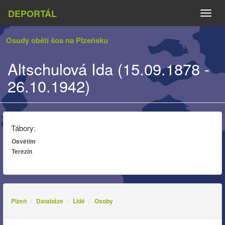
DEPORTÁL
Naviga
Osudy obětí šoa na Plzeňsku
Altschulová Ida (15.09.1878 -
26.10.1942)
Tábory:
Osvětim
Terezín
Plzeň
Databáze
Lidé
Osoby