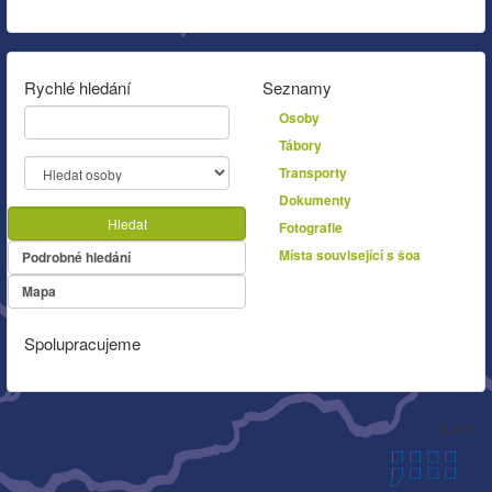
Rychlé hledání
Seznamy
Osoby
Tábory
Transporty
Dokumenty
Hledat
Fotografie
Místa související s šoa
Podrobné hledání
Mapa
Spolupracujeme
Autor