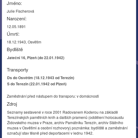
Jméno:
Julie Fischerová
Narození:
12.05.1891
Úmrtí:
18.12.1943, Osvětim
Bydliště
Jateční 16, Plzeň (do 22.01.1942)
Transporty
Ds do Osvětim (18.12.1943 od Terezín)
S do Terezín (22.01.1942 od Plzeň)
Zaměstnání před nástupem do transporu: v domácnosti
Zdroj
Seznamy sestavené v roce 2001 Radovanem Koderou na základě
Terezínských pamětních knih a dalších pramenů (oddělení holocaustu
Židovského muzea v Praze, archiv Památníku Terezín, archiv Státního
muzea v Osvětimi a osobní rozhovory) poznámka: bydliště a zaměstnání
označují stav těsně před deportacemi v lednu 1942.