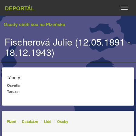
DEPORTÁL
Naviga
Osudy obětí šoa na Plzeňsku
Fischerová Julie (12.05.1891 -
18.12.1943)
Tábory:
Osvětim
Terezín
Plzeň
Databáze
Lidé
Osoby