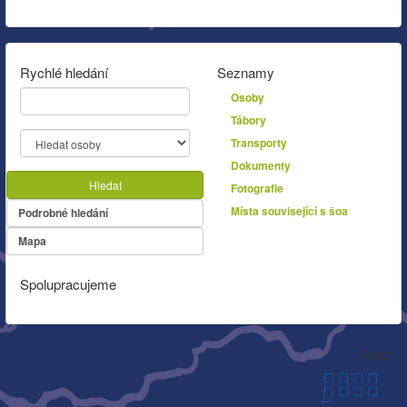
Rychlé hledání
Seznamy
Osoby
Tábory
Transporty
Dokumenty
Hledat
Fotografie
Místa související s šoa
Podrobné hledání
Mapa
Spolupracujeme
Autor