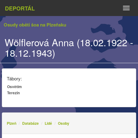
DEPORTÁL
Naviga
Osudy obětí šoa na Plzeňsku
Wölflerová Anna (18.02.1922 -
18.12.1943)
Tábory:
Osvětim
Terezín
Plzeň
Databáze
Lidé
Osoby