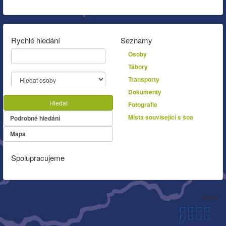
Rychlé hledání
Seznamy
Osoby
Tábory
Transporty
Dokumenty
Hledat
Fotografie
Místa související s šoa
Podrobné hledání
Mapa
Spolupracujeme
Autor