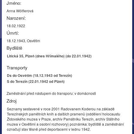
Jméno:
Anna Wölflerová
Narození:
18.02.1922
Úmrtí:
18.12.1943, Osvětim
Bydliště
Litická 35, Plzeň (dnes Hřímalého) (do 22.01.1942)
Transporty
Ds do Osvětim (18.12.1943 od Terezín)
S do Terezín (22.01.1942 od Plzeň)
Zaměstnání před nástupem do transporu: v domácnosti
Zdroj
Seznamy sestavené v roce 2001 Radovanem Koderou na základě
Terezínských pamětních knih a dalších pramenů (oddělení holocaustu
Židovského muzea v Praze, archiv Památníku Terezín, archiv Státního
muzea v Osvětimi a osobní rozhovory) poznámka: bydliště a zaměstnání
označují stav těsně před deportacemi v lednu 1942.