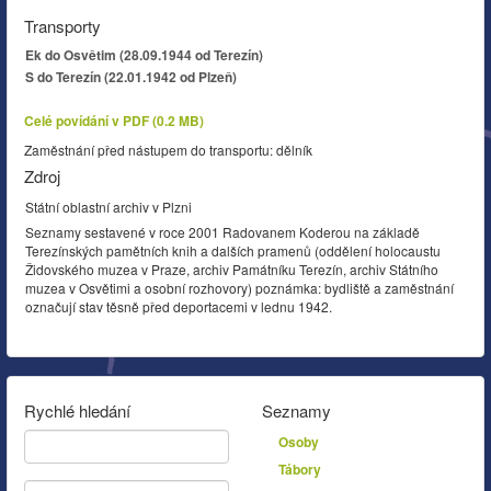
Transporty
Ek do Osvětim (28.09.1944 od Terezín)
S do Terezín (22.01.1942 od Plzeň)
Celé povídání v PDF (0.2 MB)
Zaměstnání před nástupem do transportu: dělník
Zdroj
Státní oblastní archiv v Plzni
Seznamy sestavené v roce 2001 Radovanem Koderou na základě
Terezínských pamětních knih a dalších pramenů (oddělení holocaustu
Židovského muzea v Praze, archiv Památníku Terezín, archiv Státního
muzea v Osvětimi a osobní rozhovory) poznámka: bydliště a zaměstnání
označují stav těsně před deportacemi v lednu 1942.
Rychlé hledání
Seznamy
Osoby
Tábory