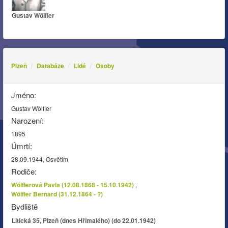
Gustav Wölfler
Plzeň
Databáze
Lidé
Osoby
Jméno:
Gustav Wölfler
Narození:
1895
Úmrtí:
28.09.1944, Osvětim
Rodiče:
Wölflerová Pavla (12.08.1868 - 15.10.1942)
,
Wölfler Bernard (31.12.1864 - ?)
Bydliště
Litická 35, Plzeň (dnes Hřímalého) (do 22.01.1942)