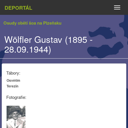
DEPORTÁL
Naviga
Osudy obětí šoa na Plzeňsku
Wölfler Gustav (1895 -
28.09.1944)
Tábory:
Osvětim
Terezín
Fotografie: