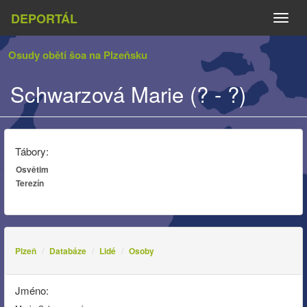
DEPORTÁL
Naviga
Osudy obětí šoa na Plzeňsku
Schwarzová Marie (? - ?)
Tábory:
Osvětim
Terezín
Plzeň
Databáze
Lidé
Osoby
Jméno: