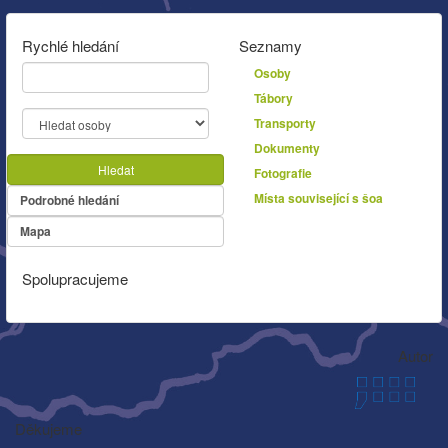
Rychlé hledání
Seznamy
Osoby
Tábory
Transporty
Dokumenty
Hledat
Fotografie
Místa související s šoa
Podrobné hledání
Mapa
Spolupracujeme
Autor
Děkujeme