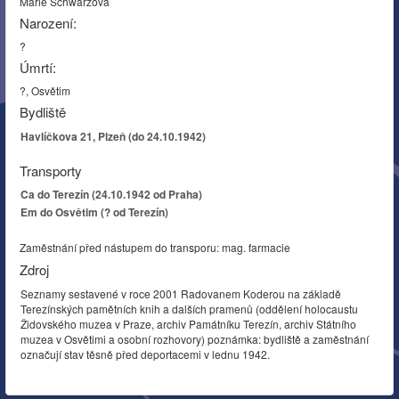
Marie Schwarzová
Narození:
?
Úmrtí:
?, Osvětim
Bydliště
Havlíčkova 21, Plzeň (do 24.10.1942)
Transporty
Ca do Terezín (24.10.1942 od Praha)
Em do Osvětim (? od Terezín)
Zaměstnání před nástupem do transporu: mag. farmacie
Zdroj
Seznamy sestavené v roce 2001 Radovanem Koderou na základě
Terezínských pamětních knih a dalších pramenů (oddělení holocaustu
Židovského muzea v Praze, archiv Památníku Terezín, archiv Státního
muzea v Osvětimi a osobní rozhovory) poznámka: bydliště a zaměstnání
označují stav těsně před deportacemi v lednu 1942.