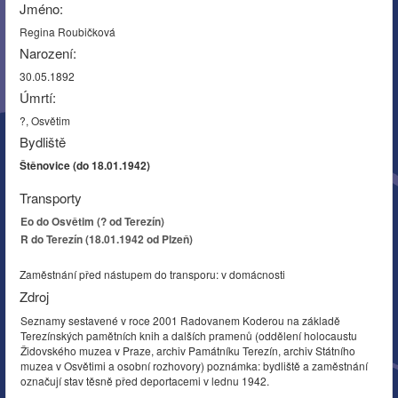
Jméno:
Regina Roubičková
Narození:
30.05.1892
Úmrtí:
?, Osvětim
Bydliště
Štěnovice (do 18.01.1942)
Transporty
Eo do Osvětim (? od Terezín)
R do Terezín (18.01.1942 od Plzeň)
Zaměstnání před nástupem do transporu: v domácnosti
Zdroj
Seznamy sestavené v roce 2001 Radovanem Koderou na základě
Terezínských pamětních knih a dalších pramenů (oddělení holocaustu
Židovského muzea v Praze, archiv Památníku Terezín, archiv Státního
muzea v Osvětimi a osobní rozhovory) poznámka: bydliště a zaměstnání
označují stav těsně před deportacemi v lednu 1942.