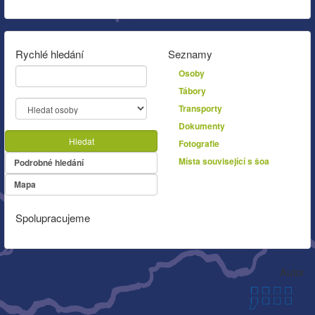
Rychlé hledání
Seznamy
Osoby
Tábory
Transporty
Dokumenty
Hledat
Fotografie
Místa související s šoa
Podrobné hledání
Mapa
Spolupracujeme
Autor