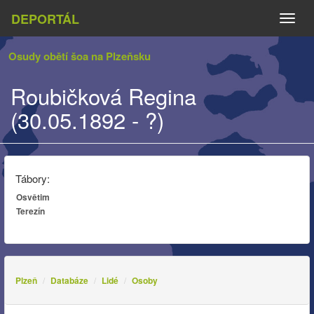
DEPORTÁL
Naviga
Osudy obětí šoa na Plzeňsku
Roubičková Regina
(30.05.1892 - ?)
Tábory:
Osvětim
Terezín
Plzeň
Databáze
Lidé
Osoby