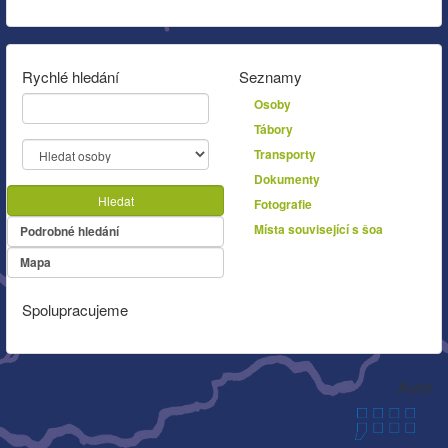
Rychlé hledání
Seznamy
Osoby
Tábory
Transporty
Dokumenty
Hledat
Fotografie
Místa související s šoa
Podrobné hledání
Mapa
Spolupracujeme
Autor