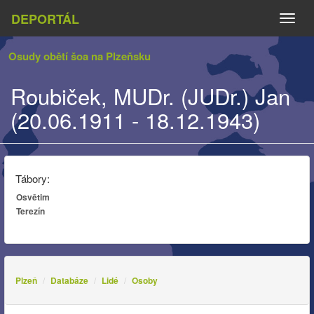
DEPORTÁL
Naviga
Osudy obětí šoa na Plzeňsku
Roubiček, MUDr. (JUDr.) Jan
(20.06.1911 - 18.12.1943)
Tábory:
Osvětim
Terezín
Plzeň
Databáze
Lidé
Osoby