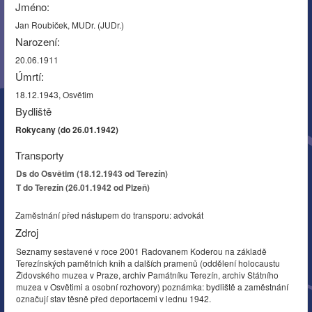
Jméno:
Jan Roubiček, MUDr. (JUDr.)
Narození:
20.06.1911
Úmrtí:
18.12.1943, Osvětim
Bydliště
Rokycany (do 26.01.1942)
Transporty
Ds do Osvětim (18.12.1943 od Terezín)
T do Terezín (26.01.1942 od Plzeň)
Zaměstnání před nástupem do transporu: advokát
Zdroj
Seznamy sestavené v roce 2001 Radovanem Koderou na základě
Terezínských pamětních knih a dalších pramenů (oddělení holocaustu
Židovského muzea v Praze, archiv Památníku Terezín, archiv Státního
muzea v Osvětimi a osobní rozhovory) poznámka: bydliště a zaměstnání
označují stav těsně před deportacemi v lednu 1942.