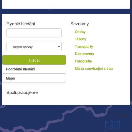
Rychlé hledání
Seznamy
Osoby
Tábory
Transporty
Dokumenty
Hledat
Fotografie
Místa související s šoa
Podrobné hledání
Mapa
Spolupracujeme
Autor