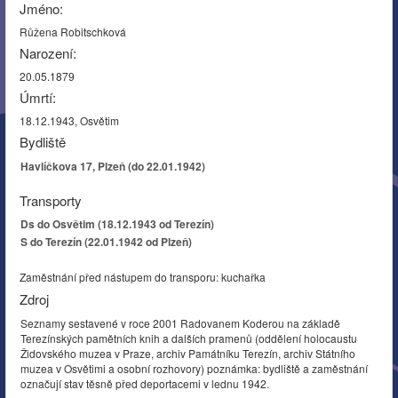
Jméno:
Růžena Robitschková
Narození:
20.05.1879
Úmrtí:
18.12.1943, Osvětim
Bydliště
Havlíčkova 17, Plzeň (do 22.01.1942)
Transporty
Ds do Osvětim (18.12.1943 od Terezín)
S do Terezín (22.01.1942 od Plzeň)
Zaměstnání před nástupem do transporu: kuchařka
Zdroj
Seznamy sestavené v roce 2001 Radovanem Koderou na základě
Terezínských pamětních knih a dalších pramenů (oddělení holocaustu
Židovského muzea v Praze, archiv Památníku Terezín, archiv Státního
muzea v Osvětimi a osobní rozhovory) poznámka: bydliště a zaměstnání
označují stav těsně před deportacemi v lednu 1942.