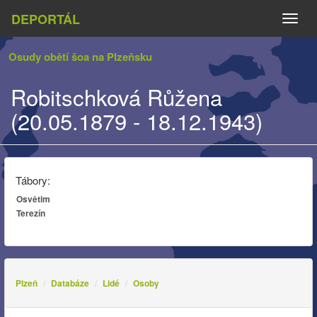
DEPORTÁL
Naviga
Osudy obětí šoa na Plzeňsku
Robitschková Růžena
(20.05.1879 - 18.12.1943)
Tábory:
Osvětim
Terezín
Plzeň
Databáze
Lidé
Osoby