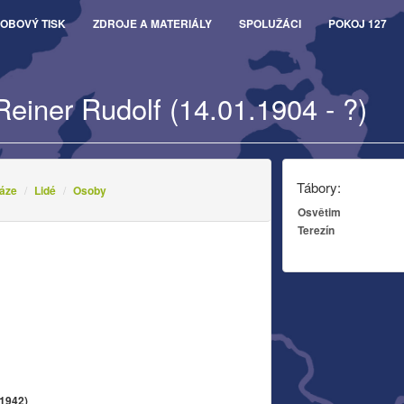
OBOVÝ TISK
ZDROJE A MATERIÁLY
SPOLUŽÁCI
POKOJ 127
Reiner Rudolf (14.01.1904 - ?)
Tábory:
áze
Lidé
Osoby
Osvětim
Terezín
.1942)