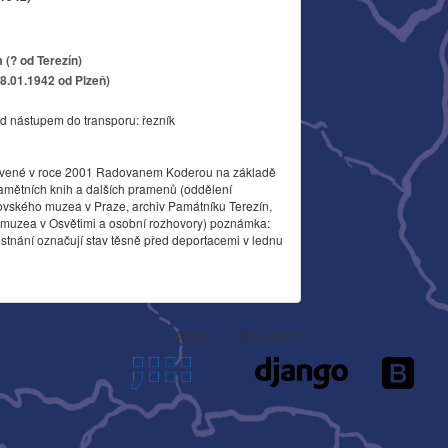
(? od Terezín)
18.01.1942 od Plzeň)
d nástupem do transporu: řezník
vené v roce 2001 Radovanem Koderou na základě
amětních knih a dalších pramenů (oddělení
ovského muzea v Praze, archiv Památníku Terezín,
o muzea v Osvětimi a osobní rozhovory) poznámka:
stnání označují stav těsně před deportacemi v lednu
Autor
Děkujeme