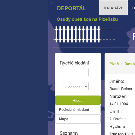
DEPORTÁL
DATABÁZE
D
Osudy obětí šoa na Plzeňsku
Rychlé hledání
Plzeň
Datab
Jméno:
Rudolf Reiner
Narození:
Hledat
14.01.1904
Podrobné hledání
Úmrtí:
Mapa
?, Osvětim
Bydliště
Seznamy
Zruč (do 18.01