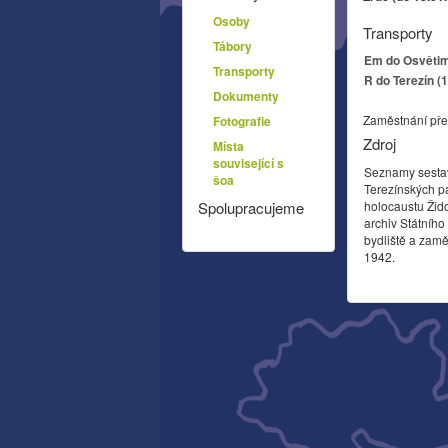
Osoby
Transporty
Tábory
Em do Osvětim 
Transporty
R do Terezín (
Dokumenty
Zaměstnání pře
Fotografie
Zdroj
Místa
související s
Seznamy sesta
šoa
Terezínských p
holocaustu Žid
Spolupracujeme
archiv Státníh
bydliště a zamě
1942.