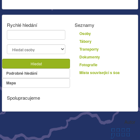
Rychlé hledání
Seznamy
Osoby
Tábory
Transporty
Dokumenty
Hledat
Fotografie
Místa související s šoa
Podrobné hledání
Mapa
Spolupracujeme
Autor