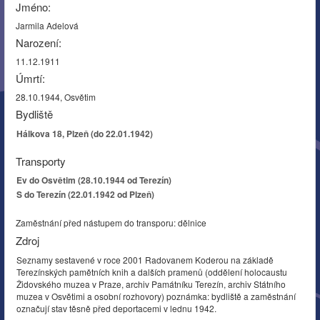
Jméno:
Jarmila Adelová
Narození:
11.12.1911
Úmrtí:
28.10.1944, Osvětim
Bydliště
Hálkova 18, Plzeň (do 22.01.1942)
Transporty
Ev do Osvětim (28.10.1944 od Terezín)
S do Terezín (22.01.1942 od Plzeň)
Zaměstnání před nástupem do transporu: dělnice
Zdroj
Seznamy sestavené v roce 2001 Radovanem Koderou na základě
Terezínských pamětních knih a dalších pramenů (oddělení holocaustu
Židovského muzea v Praze, archiv Památníku Terezín, archiv Státního
muzea v Osvětimi a osobní rozhovory) poznámka: bydliště a zaměstnání
označují stav těsně před deportacemi v lednu 1942.