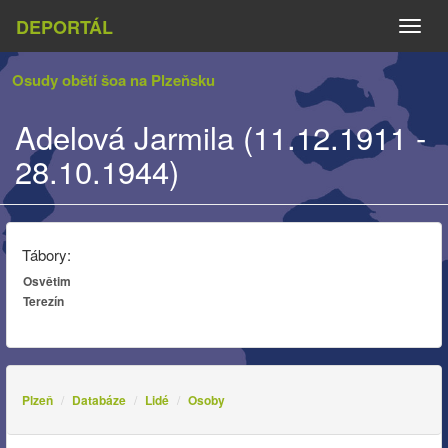
DEPORTÁL
Naviga
Osudy obětí šoa na Plzeňsku
Adelová Jarmila (11.12.1911 -
28.10.1944)
Tábory:
Osvětim
Terezín
Plzeň
Databáze
Lidé
Osoby