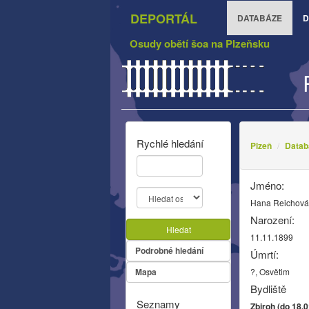
DEPORTÁL
DATABÁZE
D
Osudy obětí šoa na Plzeňsku
Rychlé hledání
Plzeň
Datab
Jméno:
Hana Reichov
Narození:
Hledat
11.11.1899
Podrobné hledání
Úmrtí:
Mapa
?, Osvětim
Bydliště
Seznamy
Zbiroh (do 18.