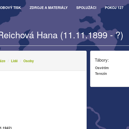
OBOVÝ TISK
ZDROJE A MATERIÁLY
SPOLUŽÁCI
POKOJ 127
Reichová Hana (11.11.1899 - ?)
Tábory:
áze
Lidé
Osoby
Osvětim
Terezín
á
01.1942)