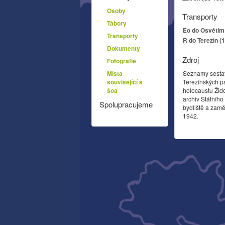
Osoby
Transporty
Tábory
Eo do Osvětim 
Transporty
R do Terezín (
Dokumenty
Zdroj
Fotografie
Místa
Seznamy sesta
související s
Terezínských p
šoa
holocaustu Žid
archiv Státníh
Spolupracujeme
bydliště a zamě
1942.