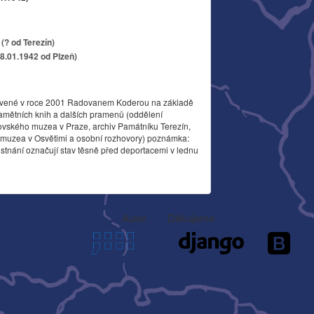
(? od Terezín)
18.01.1942 od Plzeň)
vené v roce 2001 Radovanem Koderou na základě
amětních knih a dalších pramenů (oddělení
ovského muzea v Praze, archiv Památníku Terezín,
o muzea v Osvětimi a osobní rozhovory) poznámka:
stnání označují stav těsně před deportacemi v lednu
Autor
Děkujeme