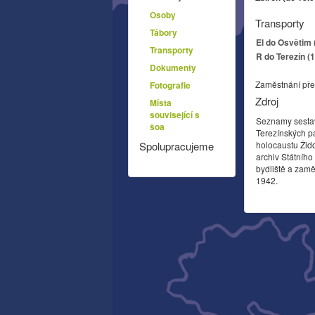
Osoby
Transporty
Tábory
El do Osvětim 
Transporty
R do Terezín (
Dokumenty
Zaměstnání pře
Fotografie
Zdroj
Místa
související s
Seznamy sesta
šoa
Terezínských p
holocaustu Žid
Spolupracujeme
archiv Státníh
bydliště a zamě
1942.