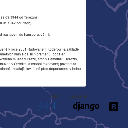
(29.09.1944 od Terezín)
18.01.1942 od Plzeň)
d nástupem do transporu: dělník
vené v roce 2001 Radovanem Koderou na základě
amětních knih a dalších pramenů (oddělení
ovského muzea v Praze, archiv Památníku Terezín,
o muzea v Osvětimi a osobní rozhovory) poznámka:
stnání označují stav těsně před deportacemi v lednu
Autor
Děkujeme