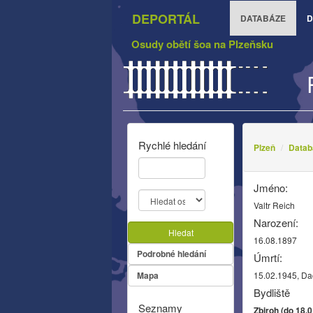
DEPORTÁL
DATABÁZE
D
Osudy obětí šoa na Plzeňsku
Rychlé hledání
Plzeň
Datab
Jméno:
Valtr Reich
Narození:
Hledat
16.08.1897
Podrobné hledání
Úmrtí:
Mapa
15.02.1945, D
Bydliště
Seznamy
Zbiroh (do 18.