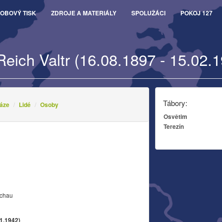
OBOVÝ TISK
ZDROJE A MATERIÁLY
SPOLUŽÁCI
POKOJ 127
Reich Valtr (16.08.1897 - 15.02.
Tábory:
áze
Lidé
Osoby
Osvětim
Terezín
achau
01.1942)