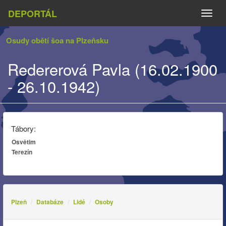
DEPORTÁL
Naviga
Osudy obětí šoa na Plzeňsku
Redererová Pavla (16.02.1900
- 26.10.1942)
Tábory:
Osvětim
Terezín
Plzeň
Databáze
Lidé
Osoby