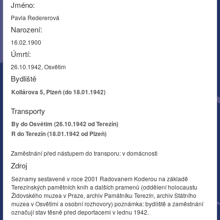
Jméno:
Pavla Redererová
Narození:
16.02.1900
Úmrtí:
26.10.1942, Osvětim
Bydliště
Kollárova 5, Plzeň (do 18.01.1942)
Transporty
By do Osvětim (26.10.1942 od Terezín)
R do Terezín (18.01.1942 od Plzeň)
Zaměstnání před nástupem do transporu: v domácnosti
Zdroj
Seznamy sestavené v roce 2001 Radovanem Koderou na základě
Terezínských pamětních knih a dalších pramenů (oddělení holocaustu
Židovského muzea v Praze, archiv Památníku Terezín, archiv Státního
muzea v Osvětimi a osobní rozhovory) poznámka: bydliště a zaměstnání
označují stav těsně před deportacemi v lednu 1942.