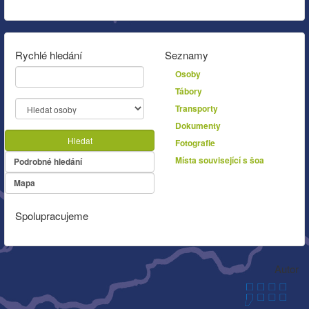
Rychlé hledání
Seznamy
Osoby
Tábory
Transporty
Dokumenty
Hledat
Fotografie
Místa související s šoa
Podrobné hledání
Mapa
Spolupracujeme
Autor