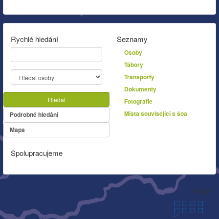
Rychlé hledání
Seznamy
Osoby
Tábory
Transporty
Dokumenty
Hledat
Fotografie
Místa související s šoa
Podrobné hledání
Mapa
Spolupracujeme
Autor