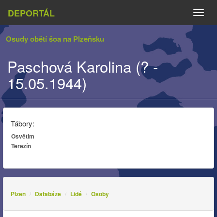
DEPORTÁL
Naviga
Osudy obětí šoa na Plzeňsku
Paschová Karolina (? -
15.05.1944)
Tábory:
Osvětim
Terezín
Plzeň
Databáze
Lidé
Osoby