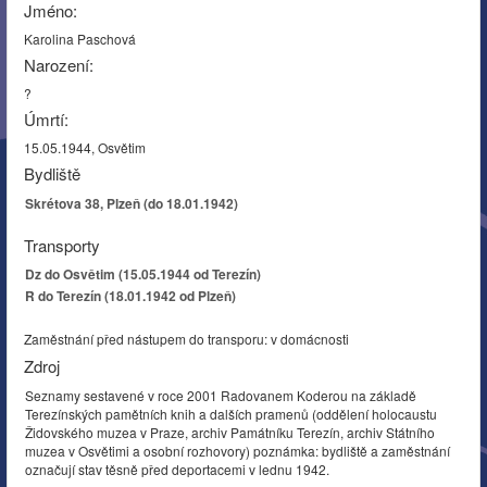
Jméno:
Karolina Paschová
Narození:
?
Úmrtí:
15.05.1944, Osvětim
Bydliště
Skrétova 38, Plzeň (do 18.01.1942)
Transporty
Dz do Osvětim (15.05.1944 od Terezín)
R do Terezín (18.01.1942 od Plzeň)
Zaměstnání před nástupem do transporu: v domácnosti
Zdroj
Seznamy sestavené v roce 2001 Radovanem Koderou na základě
Terezínských pamětních knih a dalších pramenů (oddělení holocaustu
Židovského muzea v Praze, archiv Památníku Terezín, archiv Státního
muzea v Osvětimi a osobní rozhovory) poznámka: bydliště a zaměstnání
označují stav těsně před deportacemi v lednu 1942.