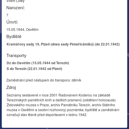
Vilém Löwy
Narození:
?
Úmrtí:
15.05.1944, Osvětim
Bydliště
Kramářovy sady 19, Plzeň (dnes sady Pětatřicátníků) (do 22.01.1942)
Transporty
Dz do Osvětim (15.05.1944 od Terezín)
S do Terezín (22.01.1942 od Plzeň)
Zaměstnání před nástupem do transporu: dělník
Zdroj
Seznamy sestavené v roce 2001 Radovanem Koderou na základě
Terezínských pamětních knih a dalších pramenů (oddělení holocaustu
Židovského muzea v Praze, archiv Památníku Terezín, archiv Státního
muzea v Osvětimi a osobní rozhovory) poznámka: bydliště a zaměstnání
označují stav těsně před deportacemi v lednu 1942.