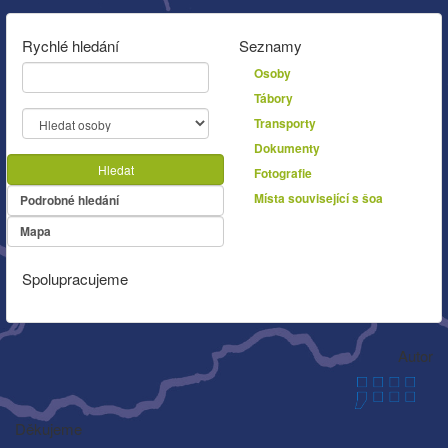
Rychlé hledání
Seznamy
Osoby
Tábory
Transporty
Dokumenty
Hledat
Fotografie
Místa související s šoa
Podrobné hledání
Mapa
Spolupracujeme
Autor
Děkujeme