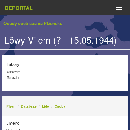
DEPORTÁL
Naviga
Osudy obětí šoa na Plzeňsku
Löwy Vilém (? - 15.05.1944)
Tábory:
Osvětim
Terezín
Plzeň
Databáze
Lidé
Osoby
Jméno: