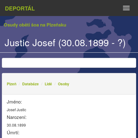
DEPORTÁL
Naviga
Osudy obětí šoa na Plzeňsku
Justic Josef (30.08.1899 - ?)
Plzeň
Databáze
Lidé
Osoby
Jméno:
Josef Justic
Narození:
30.08.1899
Úmrtí: