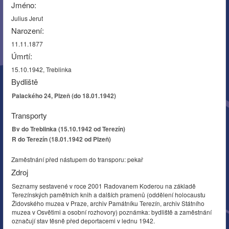
Jméno:
Julius Jerut
Narození:
11.11.1877
Úmrtí:
15.10.1942, Treblinka
Bydliště
Palackého 24, Plzeň (do 18.01.1942)
Transporty
Bv do Treblinka (15.10.1942 od Terezín)
R do Terezín (18.01.1942 od Plzeň)
Zaměstnání před nástupem do transporu: pekař
Zdroj
Seznamy sestavené v roce 2001 Radovanem Koderou na základě
Terezínských pamětních knih a dalších pramenů (oddělení holocaustu
Židovského muzea v Praze, archiv Památníku Terezín, archiv Státního
muzea v Osvětimi a osobní rozhovory) poznámka: bydliště a zaměstnání
označují stav těsně před deportacemi v lednu 1942.