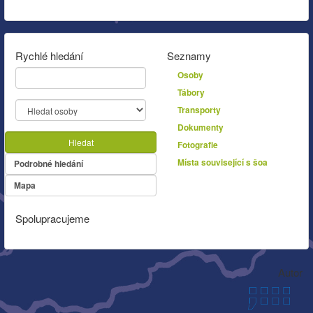
Rychlé hledání
Seznamy
Osoby
Tábory
Transporty
Dokumenty
Hledat
Fotografie
Místa související s šoa
Podrobné hledání
Mapa
Spolupracujeme
Autor