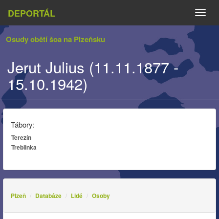
DEPORTÁL
Naviga
Osudy obětí šoa na Plzeňsku
Jerut Julius (11.11.1877 -
15.10.1942)
Tábory:
Terezín
Treblinka
Plzeň
Databáze
Lidé
Osoby