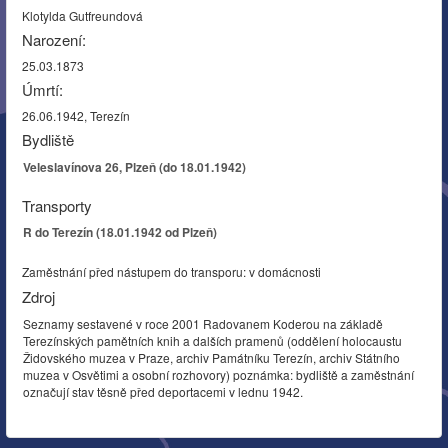
Klotylda Gutfreundová
Narození:
25.03.1873
Úmrtí:
26.06.1942, Terezín
Bydliště
Veleslavínova 26, Plzeň (do 18.01.1942)
Transporty
R do Terezín (18.01.1942 od Plzeň)
Zaměstnání před nástupem do transporu: v domácnosti
Zdroj
Seznamy sestavené v roce 2001 Radovanem Koderou na základě
Terezínských pamětních knih a dalších pramenů (oddělení holocaustu
Židovského muzea v Praze, archiv Památníku Terezín, archiv Státního
muzea v Osvětimi a osobní rozhovory) poznámka: bydliště a zaměstnání
označují stav těsně před deportacemi v lednu 1942.