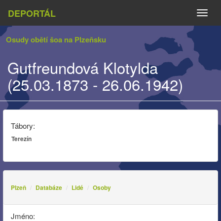
DEPORTÁL
Naviga
Osudy obětí šoa na Plzeňsku
Gutfreundová Klotylda
(25.03.1873 - 26.06.1942)
Tábory:
Terezín
Plzeň
Databáze
Lidé
Osoby
Jméno: