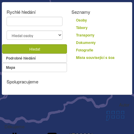
Rychlé hledání
Seznamy
Osoby
Tábory
Transporty
Dokumenty
Hledat
Fotografie
Místa související s šoa
Podrobné hledání
Mapa
Spolupracujeme
Autor
Děkujeme