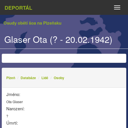
DEPORTÁL
Naviga
Osudy obětí šoa na Plzeňsku
Glaser Ota (? - 20.02.1942)
Plzeň
Databáze
Lidé
Osoby
Jméno:
Ota Glaser
Narození:
?
Úmrtí: