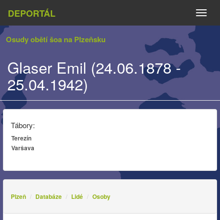
DEPORTÁL
Naviga
Osudy obětí šoa na Plzeňsku
Glaser Emil (24.06.1878 -
25.04.1942)
Tábory:
Terezín
Varšava
Plzeň
Databáze
Lidé
Osoby