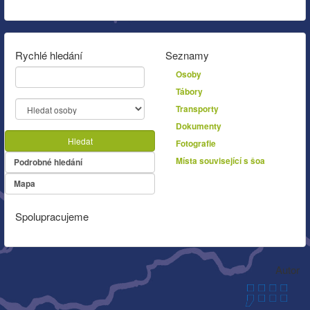
Rychlé hledání
Seznamy
Osoby
Tábory
Transporty
Dokumenty
Hledat
Fotografie
Místa související s šoa
Podrobné hledání
Mapa
Spolupracujeme
Autor