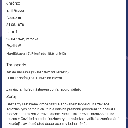
Jméno:
Emil Glaser
Narození:
24.06.1878
Úmrtí:
25.04.1942, Varšava
Bydliště
Havlíčkova 17, Plzeň (do 18.01.1942)
Transporty
An do Varšava (25.04.1942 od Terezín)
R do Terezín (18.01.1942 od Plzeň)
Zaměstnání před nástupem do transporu: dělník
Zdroj
Seznamy sestavené v roce 2001 Radovanem Koderou na základě
Terezínských pamětních knih a dalších pramenů (oddělení holocaustu
Židovského muzea v Praze, archiv Památníku Terezín, archiv Státního
muzea v Osvětimi a osobní rozhovory) poznámka: bydliště a zaměstnání
označují stav těsně před deportacemi v lednu 1942.