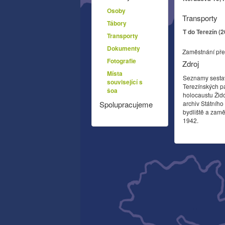
Osoby
Transporty
Tábory
T do Terezín (
Transporty
Dokumenty
Zaměstnání pře
Fotografie
Zdroj
Místa
Seznamy sesta
související s
Terezínských p
šoa
holocaustu Žid
archiv Státníh
Spolupracujeme
bydliště a zamě
1942.