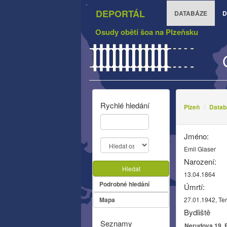
DEPORTÁL
DATABÁZE
D
Osudy obětí šoa na Plzeňsku
Rychlé hledání
Plzeň
Datab
Jméno:
Emil Glaser
Narození:
Hledat
13.04.1864
Podrobné hledání
Úmrtí:
Mapa
27.01.1942, Te
Bydliště
Seznamy
Nerudova 19, P