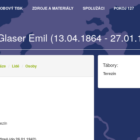
OBOVÝ TISK
ZDROJE A MATERIÁLY
SPOLUŽÁCI
POKOJ 127
Glaser Emil (13.04.1864 - 27.01.
Tábory:
áze
Lidé
Osoby
Terezín
rezín
lzeň (do 26.01.1942)