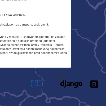
26.01.1942 od Plzeň)
d nástupem do transporu: soukromník
vené v roce 2001 Radovanem Koderou na základě
amětních knih a dalších pramenů (oddělení
ovského muzea v Praze, archiv Památníku Terezín,
o muzea v Osvětimi a osobní rozhovory) poznámka:
stnání označují stav těsně před deportacemi v lednu
Autor
Děkujeme