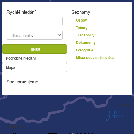
Rychlé hledání
Seznamy
Osoby
Tábory
Transporty
Dokumenty
Hledat
Fotografie
Místa související s šoa
Podrobné hledání
Mapa
Spolupracujeme
Autor
Děkujeme