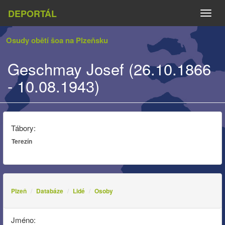
DEPORTÁL
Naviga
Osudy obětí šoa na Plzeňsku
Geschmay Josef (26.10.1866
- 10.08.1943)
Tábory:
Terezín
Plzeň
Databáze
Lidé
Osoby
Jméno: