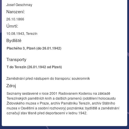
Josef Geschmay
Narození:
26.10.1866
Úmrtí:
10.08.1943, Terezín
Bydliště
Plachého 3, Plzeň (do 26.01.1942)
Transporty
T do Terezín (26.01.1942 od Plzeň)
Zaměstnání před nástupem do transporu: soukromník
Zdroj
Seznamy sestavené v roce 2001 Radovanem Koderou na základě
Terezínských pamětních knih a dalších pramenů (oddělení holocaustu
Židovského muzea v Praze, archiv Památníku Terezín, archiv Státního
muzea v Osvětimi a osobní rozhovory) poznámka: bydliště a zaměstnání
označují stav těsně před deportacemi v lednu 1942.