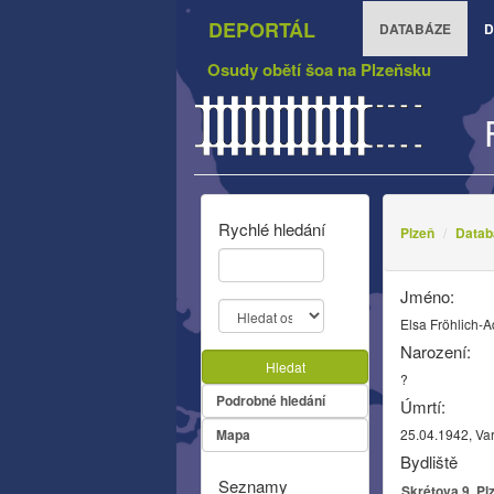
DEPORTÁL
DATABÁZE
D
Osudy obětí šoa na Plzeňsku
Rychlé hledání
Plzeň
Datab
Jméno:
Elsa Fröhlich-A
Narození:
Hledat
?
Podrobné hledání
Úmrtí:
Mapa
25.04.1942, Va
Bydliště
Seznamy
Skrétova 9, Pl