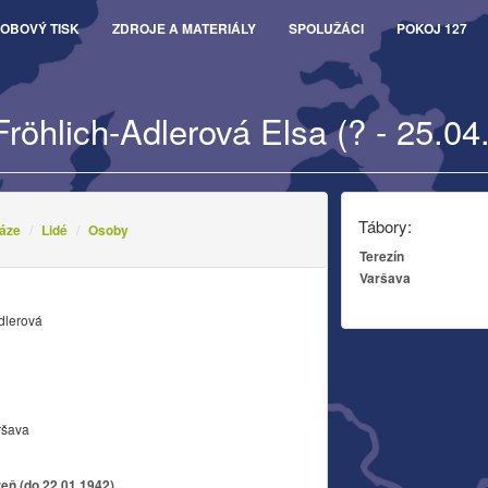
OBOVÝ TISK
ZDROJE A MATERIÁLY
SPOLUŽÁCI
POKOJ 127
Fröhlich-Adlerová Elsa (? - 25.04
Tábory:
áze
Lidé
Osoby
Terezín
Varšava
dlerová
ršava
zeň (do 22.01.1942)