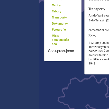
Osoby
Transporty
Tábory
An do Varšava 
Transporty
S do Terezín (
Dokumenty
Fotografie
Zaměstnání pře
Zdroj
Místa
související s
Seznamy sesta
šoa
Terezínských p
Spolupracujeme
holocaustu Žid
archiv Státníh
bydliště a zamě
1942.