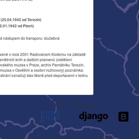
(25.04.1942 od Terezín)
22.01.1942 od Plzeň)
d nástupem do transporu: služebná
vené v roce 2001 Radovanem Koderou na základě
amětních knih a dalších pramenů (oddělení
ovského muzea v Praze, archiv Památníku Terezín,
o muzea v Osvětimi a osobní rozhovory) poznámka:
stnání označují stav těsně před deportacemi v lednu
Autor
Děkujeme