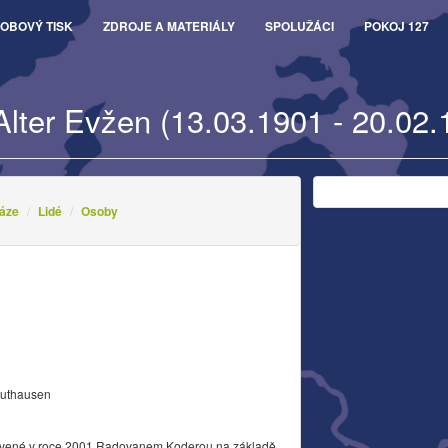
OBOVÝ TISK
ZDROJE A MATERIÁLY
SPOLUŽÁCI
POKOJ 127
Alter Evžen (13.03.1901 - 20.02.
áze
Lidé
Osoby
authausen
vené v roce 2001 Radovanem Koderou na základě