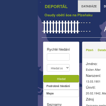
DEPORTÁL
DATABÁZE
D
Osudy obětí šoa na Plzeňsku
Rychlé hledání
Plzeň
Datab
Jméno:
Evžen Alter
Narození:
Hledat
13.03.1901
Podrobné hledání
Úmrtí:
Mapa
20.02.1942, M
Zdroj
Seznamy
Seznamy sesta