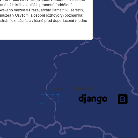
amětních knih a dalších pramenů (oddělení
ovského muzea v Praze, archiv Památníku Terezín,
o muzea v Osvětimi a osobní rozhovory) poznámka:
stnání označují stav těsně před deportacemi v lednu
Autor
Děkujeme