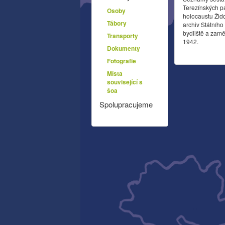
Terezínských p
Osoby
holocaustu Žid
Tábory
archiv Státníh
bydliště a zamě
Transporty
1942.
Dokumenty
Fotografie
Místa
související s
šoa
Spolupracujeme