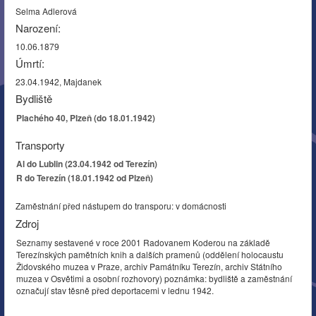
Selma Adlerová
Narození:
10.06.1879
Úmrtí:
23.04.1942, Majdanek
Bydliště
Plachého 40, Plzeň (do 18.01.1942)
Transporty
Al do Lublin (23.04.1942 od Terezín)
R do Terezín (18.01.1942 od Plzeň)
Zaměstnání před nástupem do transporu: v domácnosti
Zdroj
Seznamy sestavené v roce 2001 Radovanem Koderou na základě
Terezínských pamětních knih a dalších pramenů (oddělení holocaustu
Židovského muzea v Praze, archiv Památníku Terezín, archiv Státního
muzea v Osvětimi a osobní rozhovory) poznámka: bydliště a zaměstnání
označují stav těsně před deportacemi v lednu 1942.