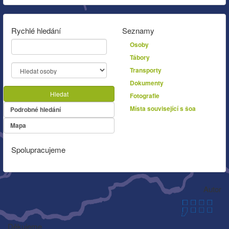
Rychlé hledání
Seznamy
Osoby
Tábory
Transporty
Dokumenty
Hledat
Fotografie
Místa související s šoa
Podrobné hledání
Mapa
Spolupracujeme
Autor
Děkujeme