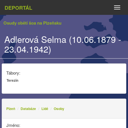
DEPORTÁL
Naviga
Osudy obětí šoa na Plzeňsku
Adlerová Selma (10.06.1879 -
23.04.1942)
Tábory:
Terezín
Plzeň
Databáze
Lidé
Osoby
Jméno: