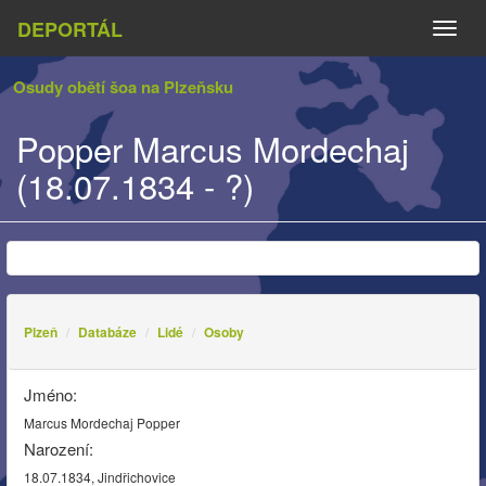
DEPORTÁL
Naviga
Osudy obětí šoa na Plzeňsku
Popper Marcus Mordechaj
(18.07.1834 - ?)
Plzeň
Databáze
Lidé
Osoby
Jméno:
Marcus Mordechaj Popper
Narození:
18.07.1834, Jindřichovice