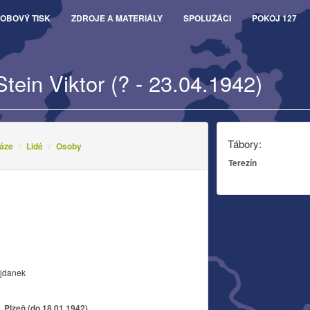
OBOVÝ TISK
ZDROJE A MATERIÁLY
SPOLUŽÁCI
POKOJ 127
Stein Viktor (? - 23.04.1942)
Tábory:
áze
Lidé
Osoby
Terezín
ajdanek
 Plzeň (do 18.01.1942)