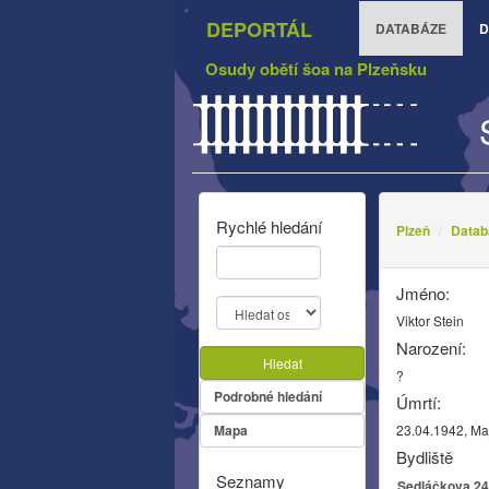
DEPORTÁL
DATABÁZE
D
Osudy obětí šoa na Plzeňsku
Rychlé hledání
Plzeň
Datab
Jméno:
Viktor Stein
Narození:
Hledat
?
Podrobné hledání
Úmrtí:
Mapa
23.04.1942, M
Bydliště
Seznamy
Sedláčkova 24,