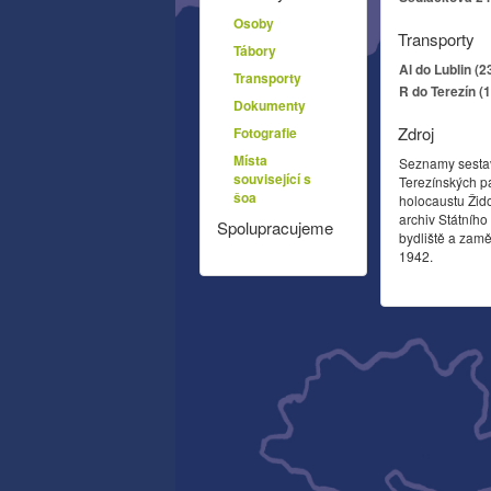
Osoby
Transporty
Tábory
Al do Lublin (2
Transporty
R do Terezín (
Dokumenty
Zdroj
Fotografie
Místa
Seznamy sesta
související s
Terezínských p
šoa
holocaustu Žid
archiv Státníh
Spolupracujeme
bydliště a zamě
1942.