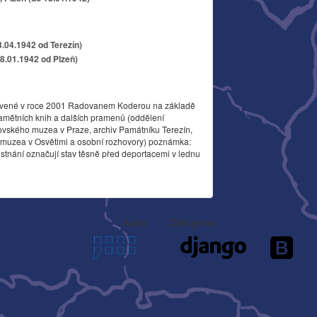
3.04.1942 od Terezín)
18.01.1942 od Plzeň)
vené v roce 2001 Radovanem Koderou na základě
amětních knih a dalších pramenů (oddělení
ovského muzea v Praze, archiv Památníku Terezín,
o muzea v Osvětimi a osobní rozhovory) poznámka:
stnání označují stav těsně před deportacemi v lednu
Autor
Děkujeme