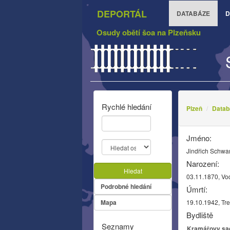
DEPORTÁL
DATABÁZE
D
Osudy obětí šoa na Plzeňsku
Rychlé hledání
Plzeň
Datab
Jméno:
Jindřich Schwa
Narození:
Hledat
03.11.1870, V
Podrobné hledání
Úmrtí:
Mapa
19.10.1942, Tre
Bydliště
Seznamy
Kramářovy sady