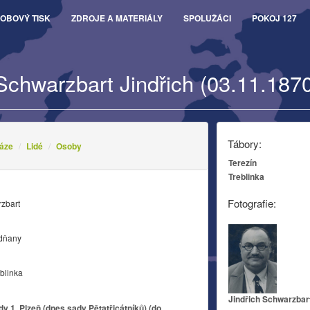
OBOVÝ TISK
ZDROJE A MATERIÁLY
SPOLUŽÁCI
POKOJ 127
Schwarzbart Jindřich (03.11.1870
Tábory:
áze
Lidé
Osoby
Terezín
Treblinka
Fotografie:
rzbart
odňany
blinka
Jindřich Schwarzbar
 1, Plzeň (dnes sady Pětatřicátníků) (do