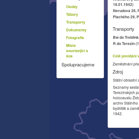
18.01.1942)
Osoby
Nerudova 26, 
Tábory
Plachého 29, P
Transporty
Transporty
Dokumenty
Bw do Treblink
Fotografie
R do Terezín (
Místa
související s
šoa
Celé povídání 
Spolupracujeme
Zaměstnání pře
Zdroj
Státní oblastní 
Seznamy sesta
Terezínských p
holocaustu Žid
archiv Státníh
bydliště a zamě
1942.