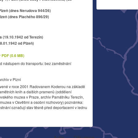
Plzeň (dnes Nerudova 944/26)
lzeň (dnes Plachého 896/29)
a (19.10.1942 od Terezín)
18.01.1942 od Plzeň)
v PDF (0.6 MB)
d nástupem do transportu: bez zaměstnání
archiv v Plzni
vené v roce 2001 Radovanem Koderou na základě
amětních knih a dalších pramenů (oddělení
ovského muzea v Praze, archiv Památníku Terezín,
o muzea v Osvětimi a osobní rozhovory) poznámka:
stnání označují stav těsně před deportacemi v lednu
Autor
Děkujeme