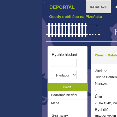
DEPORTÁL
DATABÁZE
D
Osudy obětí šoa na Plzeňsku
Rychlé hledání
Plzeň
Datab
Jméno:
Helena Roubík
Narození:
Hledat
?
Podrobné hledání
Úmrtí:
Mapa
23.04.1942, M
Bydliště
Seznamy
Blovice (do 18