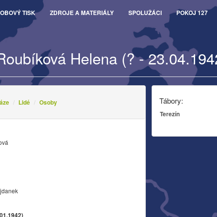
OBOVÝ TISK
ZDROJE A MATERIÁLY
SPOLUŽÁCI
POKOJ 127
Roubíková Helena (? - 23.04.194
Tábory:
áze
Lidé
Osoby
Terezín
ová
ajdanek
.01.1942)