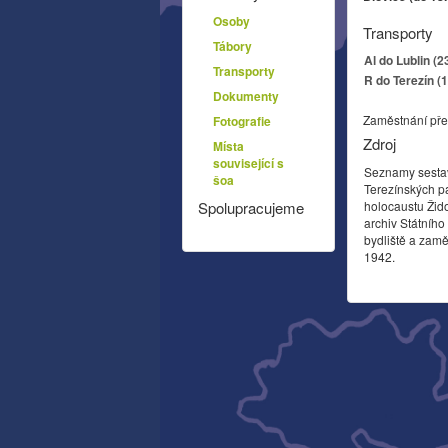
Osoby
Transporty
Tábory
Al do Lublin (2
Transporty
R do Terezín (
Dokumenty
Zaměstnání pře
Fotografie
Zdroj
Místa
související s
Seznamy sesta
šoa
Terezínských p
holocaustu Žid
Spolupracujeme
archiv Státníh
bydliště a zamě
1942.