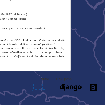
3.04.1942 od Terezín)
18.01.1942 od Plzeň)
d nástupem do transporu: služebná
vené v roce 2001 Radovanem Koderou na základě
amětních knih a dalších pramenů (oddělení
ovského muzea v Praze, archiv Památníku Terezín,
o muzea v Osvětimi a osobní rozhovory) poznámka:
stnání označují stav těsně před deportacemi v lednu
Autor
Děkujeme