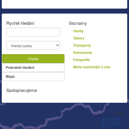
Rychlé hledání
Seznamy
Osoby
Tábory
Transporty
Dokumenty
Hledat
Fotografie
Místa související s šoa
Podrobné hledání
Mapa
Spolupracujeme
Autor