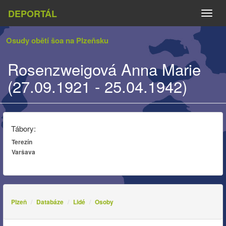
DEPORTÁL
Naviga
Osudy obětí šoa na Plzeňsku
Rosenzweigová Anna Marie
(27.09.1921 - 25.04.1942)
Tábory:
Terezín
Varšava
Plzeň
Databáze
Lidé
Osoby