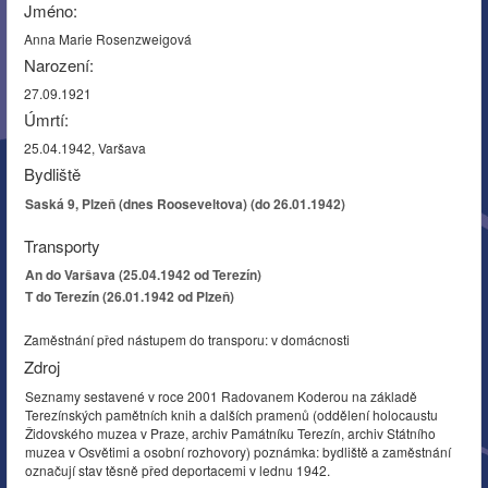
Jméno:
Anna Marie Rosenzweigová
Narození:
27.09.1921
Úmrtí:
25.04.1942, Varšava
Bydliště
Saská 9, Plzeň (dnes Rooseveltova) (do 26.01.1942)
Transporty
An do Varšava (25.04.1942 od Terezín)
T do Terezín (26.01.1942 od Plzeň)
Zaměstnání před nástupem do transporu: v domácnosti
Zdroj
Seznamy sestavené v roce 2001 Radovanem Koderou na základě
Terezínských pamětních knih a dalších pramenů (oddělení holocaustu
Židovského muzea v Praze, archiv Památníku Terezín, archiv Státního
muzea v Osvětimi a osobní rozhovory) poznámka: bydliště a zaměstnání
označují stav těsně před deportacemi v lednu 1942.