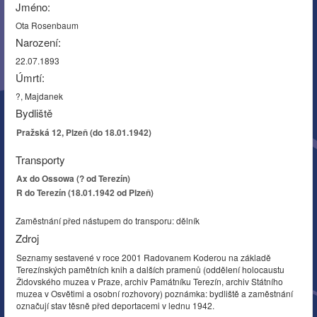
Jméno:
Ota Rosenbaum
Narození:
22.07.1893
Úmrtí:
?, Majdanek
Bydliště
Pražská 12, Plzeň (do 18.01.1942)
Transporty
Ax do Ossowa (? od Terezín)
R do Terezín (18.01.1942 od Plzeň)
Zaměstnání před nástupem do transporu: dělník
Zdroj
Seznamy sestavené v roce 2001 Radovanem Koderou na základě
Terezínských pamětních knih a dalších pramenů (oddělení holocaustu
Židovského muzea v Praze, archiv Památníku Terezín, archiv Státního
muzea v Osvětimi a osobní rozhovory) poznámka: bydliště a zaměstnání
označují stav těsně před deportacemi v lednu 1942.