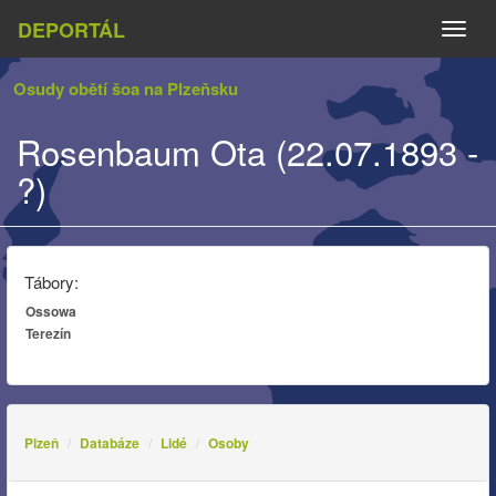
DEPORTÁL
Naviga
Osudy obětí šoa na Plzeňsku
Rosenbaum Ota (22.07.1893 -
?)
Tábory:
Ossowa
Terezín
Plzeň
Databáze
Lidé
Osoby