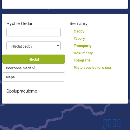
Rychlé hledání
Seznamy
Osoby
Tábory
Transporty
Dokumenty
Hledat
Fotografie
Místa související s šoa
Podrobné hledání
Mapa
Spolupracujeme
Autor