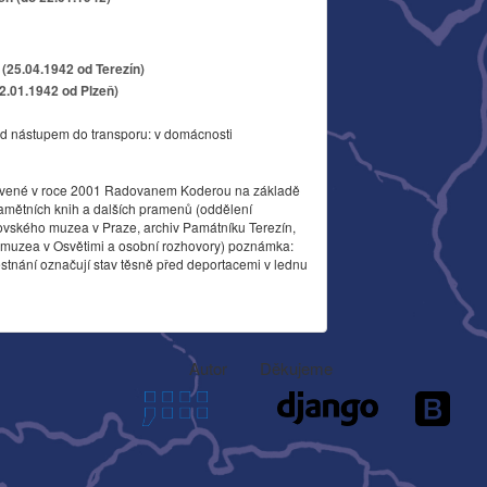
(25.04.1942 od Terezín)
22.01.1942 od Plzeň)
d nástupem do transporu: v domácnosti
vené v roce 2001 Radovanem Koderou na základě
amětních knih a dalších pramenů (oddělení
ovského muzea v Praze, archiv Památníku Terezín,
o muzea v Osvětimi a osobní rozhovory) poznámka:
stnání označují stav těsně před deportacemi v lednu
Autor
Děkujeme