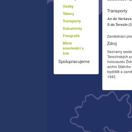
Osoby
Transporty
Tábory
An do Varšava 
Transporty
S do Terezín (
Dokumenty
Fotografie
Zaměstnání pře
Zdroj
Místa
související s
Seznamy sesta
šoa
Terezínských p
Spolupracujeme
holocaustu Žid
archiv Státníh
bydliště a zamě
1942.