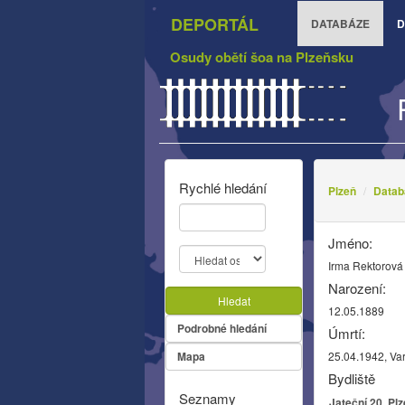
DEPORTÁL
DATABÁZE
D
Osudy obětí šoa na Plzeňsku
Rychlé hledání
Plzeň
Datab
Jméno:
Irma Rektorová
Narození:
Hledat
12.05.1889
Podrobné hledání
Úmrtí:
Mapa
25.04.1942, Va
Bydliště
Seznamy
Jateční 20, Pl