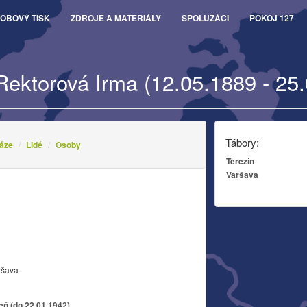
OBOVÝ TISK
ZDROJE A MATERIÁLY
SPOLUŽÁCI
POKOJ 127
Rektorová Irma (12.05.1889 - 25
Tábory:
áze
Lidé
Osoby
Terezín
Varšava
ršava
zeň (do 22.01.1942)