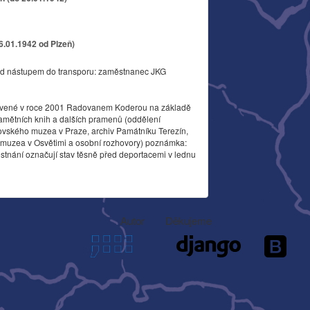
26.01.1942 od Plzeň)
d nástupem do transporu: zaměstnanec JKG
vené v roce 2001 Radovanem Koderou na základě
amětních knih a dalších pramenů (oddělení
ovského muzea v Praze, archiv Památníku Terezín,
o muzea v Osvětimi a osobní rozhovory) poznámka:
stnání označují stav těsně před deportacemi v lednu
Autor
Děkujeme