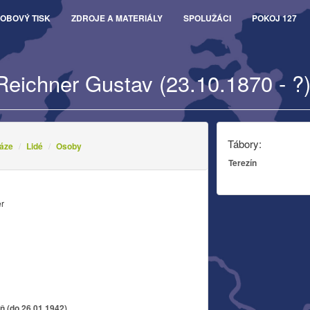
OBOVÝ TISK
ZDROJE A MATERIÁLY
SPOLUŽÁCI
POKOJ 127
Reichner Gustav (23.10.1870 - ?
Tábory:
áze
Lidé
Osoby
Terezín
er
eň (do 26.01.1942)