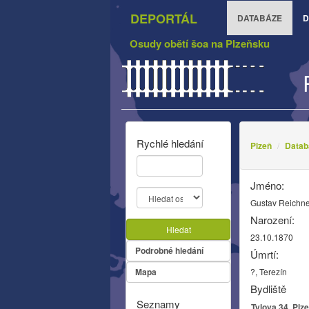
DEPORTÁL
DATABÁZE
D
Osudy obětí šoa na Plzeňsku
Rychlé hledání
Plzeň
Datab
Jméno:
Gustav Reichn
Narození:
Hledat
23.10.1870
Podrobné hledání
Úmrtí:
Mapa
?, Terezín
Bydliště
Seznamy
Tylova 34, Plz