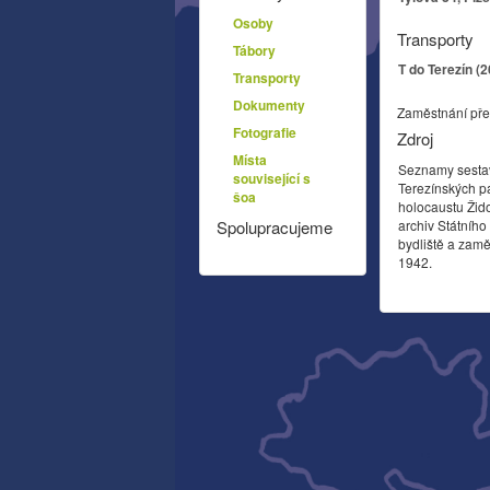
Osoby
Transporty
Tábory
T do Terezín (
Transporty
Dokumenty
Zaměstnání pře
Fotografie
Zdroj
Místa
Seznamy sesta
související s
Terezínských p
šoa
holocaustu Žid
archiv Státníh
Spolupracujeme
bydliště a zamě
1942.