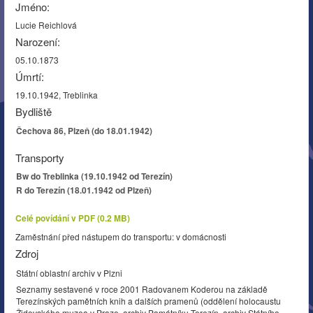
Jméno:
Lucie Reichlová
Narození:
05.10.1873
Úmrtí:
19.10.1942, Treblinka
Bydliště
Čechova 86, Plzeň (do 18.01.1942)
Transporty
Bw do Treblinka (19.10.1942 od Terezín)
R do Terezín (18.01.1942 od Plzeň)
Celé povídání v PDF (0.2 MB)
Zaměstnání před nástupem do transportu: v domácnosti
Zdroj
Státní oblastní archiv v Plzni
Seznamy sestavené v roce 2001 Radovanem Koderou na základě
Terezínských pamětních knih a dalších pramenů (oddělení holocaustu
Židovského muzea v Praze, archiv Památníku Terezín, archiv Státního