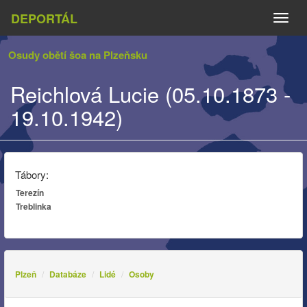
DEPORTÁL
Naviga
Osudy obětí šoa na Plzeňsku
Reichlová Lucie (05.10.1873 -
19.10.1942)
Tábory:
Terezín
Treblinka
Plzeň
Databáze
Lidé
Osoby