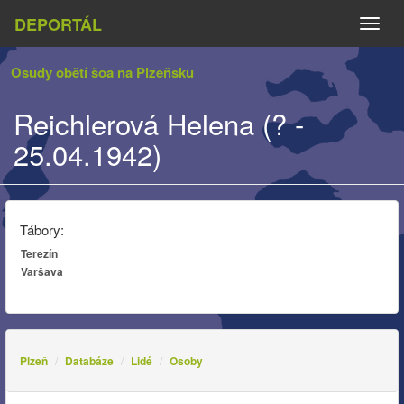
DEPORTÁL
Naviga
Osudy obětí šoa na Plzeňsku
Reichlerová Helena (? -
25.04.1942)
Tábory:
Terezín
Varšava
Plzeň
Databáze
Lidé
Osoby