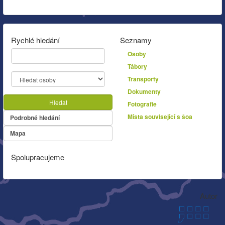
Rychlé hledání
Seznamy
Osoby
Tábory
Transporty
Dokumenty
Hledat
Fotografie
Místa související s šoa
Podrobné hledání
Mapa
Spolupracujeme
Autor