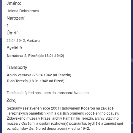
Jméno:
Helena Reichlerová
Narození:
?
Úmrtí:
25.04.1942, Varšava
Bydliště
Nerudova 2, Plzeň (do 18.01.1942)
Transporty
An do Varšava (25.04.1942 od Terezín)
R do Terezín (18.01.1942 od Plzeň)
Zaměstnání před nástupem do transporu: švadlena
Zdroj
Seznamy sestavené v roce 2001 Radovanem Koderou na základě
Terezínských pamětních knih a dalších pramenů (oddělení holocaustu
Židovského muzea v Praze, archiv Památníku Terezín, archiv Státního
muzea v Osvětimi a osobní rozhovory) poznámka: bydliště a zaměstnání
označují stav těsně před deportacemi v lednu 1942.