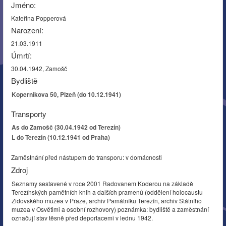
Jméno:
Kateřina Popperová
Narození:
21.03.1911
Úmrtí:
30.04.1942, Zamošč
Bydliště
Koperníkova 50, Plzeň (do 10.12.1941)
Transporty
As do Zamošč (30.04.1942 od Terezín)
L do Terezín (10.12.1941 od Praha)
Zaměstnání před nástupem do transporu: v domácnosti
Zdroj
Seznamy sestavené v roce 2001 Radovanem Koderou na základě
Terezínských pamětních knih a dalších pramenů (oddělení holocaustu
Židovského muzea v Praze, archiv Památníku Terezín, archiv Státního
muzea v Osvětimi a osobní rozhovory) poznámka: bydliště a zaměstnání
označují stav těsně před deportacemi v lednu 1942.