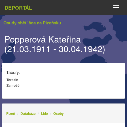
DEPORTÁL
Naviga
Osudy obětí šoa na Plzeňsku
Popperová Kateřina
(21.03.1911 - 30.04.1942)
Tábory:
Terezín
Zamošč
Plzeň
Databáze
Lidé
Osoby