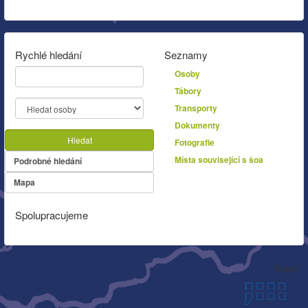
Rychlé hledání
Seznamy
Osoby
Tábory
Transporty
Dokumenty
Hledat
Fotografie
Místa související s šoa
Podrobné hledání
Mapa
Spolupracujeme
Autor