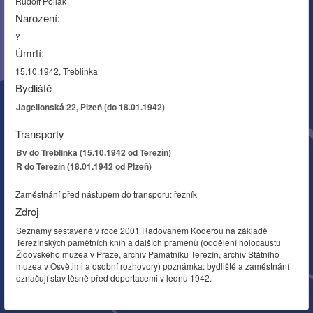
Rudolf Pollak
Narození:
?
Úmrtí:
15.10.1942, Treblinka
Bydliště
Jagellonská 22, Plzeň (do 18.01.1942)
Transporty
Bv do Treblinka (15.10.1942 od Terezín)
R do Terezín (18.01.1942 od Plzeň)
Zaměstnání před nástupem do transporu: řezník
Zdroj
Seznamy sestavené v roce 2001 Radovanem Koderou na základě
Terezínských pamětních knih a dalších pramenů (oddělení holocaustu
Židovského muzea v Praze, archiv Památníku Terezín, archiv Státního
muzea v Osvětimi a osobní rozhovory) poznámka: bydliště a zaměstnání
označují stav těsně před deportacemi v lednu 1942.