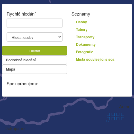
Rychlé hledání
Seznamy
Osoby
Tábory
Transporty
Dokumenty
Hledat
Fotografie
Místa související s šoa
Podrobné hledání
Mapa
Spolupracujeme
Autor
Děkujeme