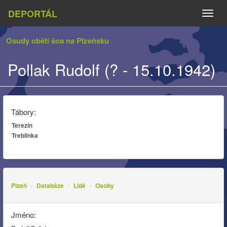
DEPORTÁL
Naviga
Osudy obětí šoa na Plzeňsku
Pollak Rudolf (? - 15.10.1942)
Tábory:
Terezín
Treblinka
Plzeň
Databáze
Lidé
Osoby
Jméno: