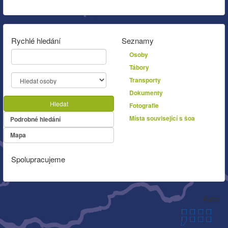
Rychlé hledání
Seznamy
Osoby
Tábory
Transporty
Dokumenty
Hledat
Fotografie
Místa související s šoa
Podrobné hledání
Mapa
Spolupracujeme
Autor