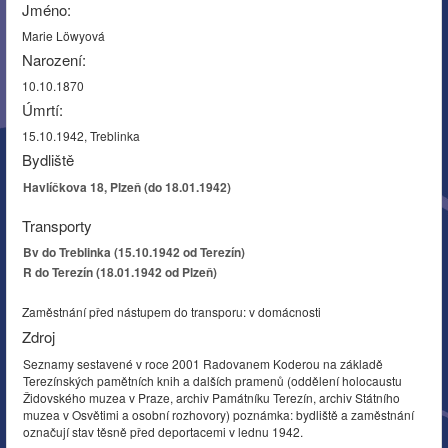
Jméno:
Marie Löwyová
Narození:
10.10.1870
Úmrtí:
15.10.1942, Treblinka
Bydliště
Havlíčkova 18, Plzeň (do 18.01.1942)
Transporty
Bv do Treblinka (15.10.1942 od Terezín)
R do Terezín (18.01.1942 od Plzeň)
Zaměstnání před nástupem do transporu: v domácnosti
Zdroj
Seznamy sestavené v roce 2001 Radovanem Koderou na základě
Terezínských pamětních knih a dalších pramenů (oddělení holocaustu
Židovského muzea v Praze, archiv Památníku Terezín, archiv Státního
muzea v Osvětimi a osobní rozhovory) poznámka: bydliště a zaměstnání
označují stav těsně před deportacemi v lednu 1942.