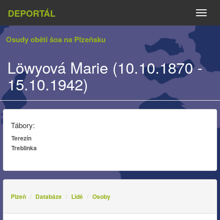
DEPORTÁL
Naviga
Osudy obětí šoa na Plzeňsku
Löwyová Marie (10.10.1870 -
15.10.1942)
Tábory:
Terezín
Treblinka
Plzeň
Databáze
Lidé
Osoby