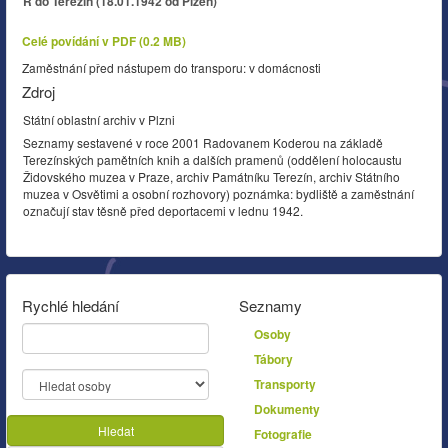
R do Terezín (18.01.1942 od Plzeň)
Celé povídání v PDF (0.2 MB)
Zaměstnání před nástupem do transporu: v domácnosti
Zdroj
Státní oblastní archiv v Plzni
Seznamy sestavené v roce 2001 Radovanem Koderou na základě
Terezínských pamětních knih a dalších pramenů (oddělení holocaustu
Židovského muzea v Praze, archiv Památníku Terezín, archiv Státního
muzea v Osvětimi a osobní rozhovory) poznámka: bydliště a zaměstnání
označují stav těsně před deportacemi v lednu 1942.
Rychlé hledání
Seznamy
Osoby
Tábory
Transporty
Dokumenty
Hledat
Fotografie