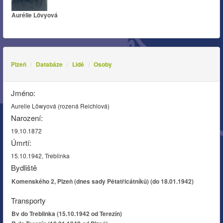
Aurélie Lövyová
Plzeň
Databáze
Lidé
Osoby
Jméno:
Aurelie Löwyová (rozená Reichlová)
Narození:
19.10.1872
Úmrtí:
15.10.1942, Treblinka
Bydliště
Komenského 2, Plzeň (dnes sady Pětatřicátníků) (do 18.01.1942)
Transporty
Bv do Treblinka (15.10.1942 od Terezín)