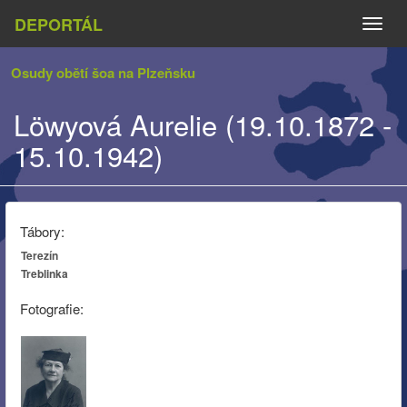
DEPORTÁL
Naviga
Osudy obětí šoa na Plzeňsku
Löwyová Aurelie (19.10.1872 -
15.10.1942)
Tábory:
Terezín
Treblinka
Fotografie: