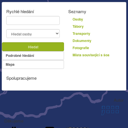
Rychlé hledání
Seznamy
Osoby
Tábory
Transporty
Dokumenty
Hledat
Fotografie
Místa související s šoa
Podrobné hledání
Mapa
Spolupracujeme
Autor
Děkujeme