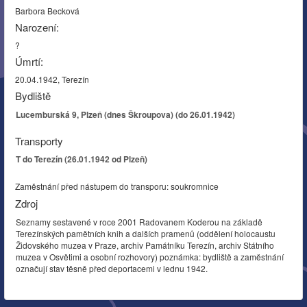
Barbora Becková
Narození:
?
Úmrtí:
20.04.1942, Terezín
Bydliště
Lucemburská 9, Plzeň (dnes Škroupova) (do 26.01.1942)
Transporty
T do Terezín (26.01.1942 od Plzeň)
Zaměstnání před nástupem do transporu: soukromnice
Zdroj
Seznamy sestavené v roce 2001 Radovanem Koderou na základě
Terezínských pamětních knih a dalších pramenů (oddělení holocaustu
Židovského muzea v Praze, archiv Památníku Terezín, archiv Státního
muzea v Osvětimi a osobní rozhovory) poznámka: bydliště a zaměstnání
označují stav těsně před deportacemi v lednu 1942.