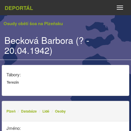
DEPORTÁL
Naviga
Osudy obětí šoa na Plzeňsku
Becková Barbora (? -
20.04.1942)
Tábory:
Terezín
Plzeň
Databáze
Lidé
Osoby
Jméno: