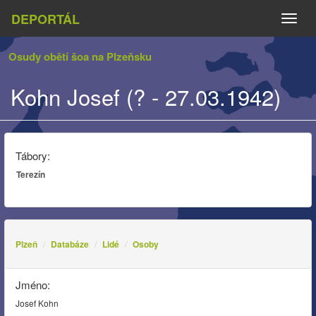
DEPORTÁL
Naviga
Osudy obětí šoa na Plzeňsku
Kohn Josef (? - 27.03.1942)
Tábory:
Terezín
Plzeň
Databáze
Lidé
Osoby
Jméno:
Josef Kohn