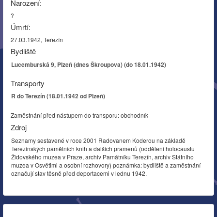
Narození:
?
Úmrtí:
27.03.1942, Terezín
Bydliště
Lucemburská 9, Plzeň (dnes Škroupova) (do 18.01.1942)
Transporty
R do Terezín (18.01.1942 od Plzeň)
Zaměstnání před nástupem do transporu: obchodník
Zdroj
Seznamy sestavené v roce 2001 Radovanem Koderou na základě
Terezínských pamětních knih a dalších pramenů (oddělení holocaustu
Židovského muzea v Praze, archiv Památníku Terezín, archiv Státního
muzea v Osvětimi a osobní rozhovory) poznámka: bydliště a zaměstnání
označují stav těsně před deportacemi v lednu 1942.