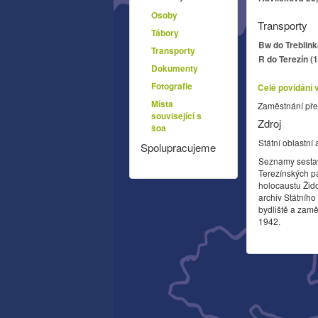
Osoby
Transporty
Tábory
Bw do Treblink
Transporty
R do Terezín (
Dokumenty
Fotografie
Celé povídání 
Místa
Zaměstnání pře
související s
Zdroj
šoa
Státní oblastní 
Spolupracujeme
Seznamy sesta
Terezínských p
holocaustu Žid
archiv Státníh
bydliště a zamě
1942.