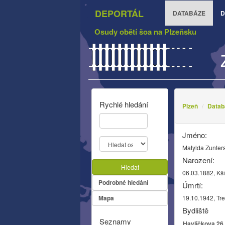
DEPORTÁL
DATABÁZE
D
Osudy obětí šoa na Plzeňsku
Rychlé hledání
Plzeň
Datab
Jméno:
Matylda Zunter
Narození:
Hledat
06.03.1882, Kš
Podrobné hledání
Úmrtí:
Mapa
19.10.1942, Tre
Bydliště
Seznamy
Havlíčkova 26,