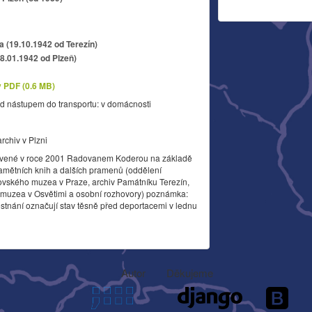
a (19.10.1942 od Terezín)
18.01.1942 od Plzeň)
v PDF (0.6 MB)
d nástupem do transportu: v domácnosti
archiv v Plzni
vené v roce 2001 Radovanem Koderou na základě
amětních knih a dalších pramenů (oddělení
ovského muzea v Praze, archiv Památníku Terezín,
o muzea v Osvětimi a osobní rozhovory) poznámka:
stnání označují stav těsně před deportacemi v lednu
Autor
Děkujeme