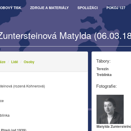
OBOVÝ TISK
ZDROJE A MATERIÁLY
SPOLUŽÁCI
POKOJ 127
Zuntersteinová Matylda (06.03.1
Tábory:
áze
Lidé
Osoby
Terezín
Treblinka
Fotografie:
steinová (rozená Kohnerová)
ice
blinka
Matylda Zunterstein
 Plzeň (od 1939)