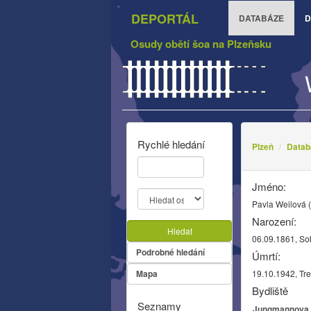
DEPORTÁL
DATABÁZE
D
Osudy obětí šoa na Plzeňsku
Rychlé hledání
Plzeň
Datab
Jméno:
Pavla Weilová 
Narození:
Hledat
06.09.1861, So
Podrobné hledání
Úmrtí:
Mapa
19.10.1942, Tre
Bydliště
Seznamy
Jungmannova 2