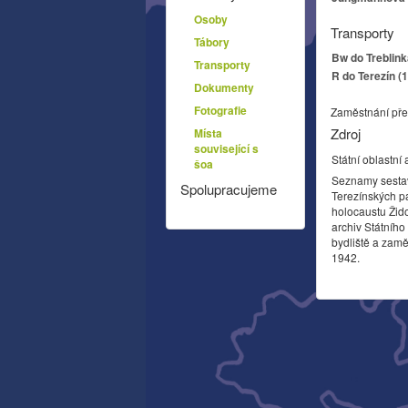
Osoby
Transporty
Tábory
Bw do Treblink
Transporty
R do Terezín (
Dokumenty
Fotografie
Zaměstnání pře
Zdroj
Místa
související s
Státní oblastní 
šoa
Seznamy sesta
Spolupracujeme
Terezínských p
holocaustu Žid
archiv Státníh
bydliště a zamě
1942.