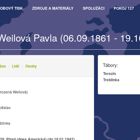
OBOVÝ TISK
ZDROJE A MATERIÁLY
SPOLUŽÁCI
POKOJ 127
Weilová Pavla (06.09.1861 - 19.
Tábory:
áze
Lidé
Osoby
Terezín
Treblinka
(rozená Weilová)
běslav
blinka
8, Plzeň (dnes Americká) (do 18.01.1942)