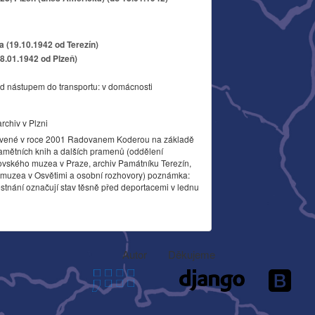
a (19.10.1942 od Terezín)
18.01.1942 od Plzeň)
d nástupem do transportu: v domácnosti
archiv v Plzni
vené v roce 2001 Radovanem Koderou na základě
amětních knih a dalších pramenů (oddělení
ovského muzea v Praze, archiv Památníku Terezín,
o muzea v Osvětimi a osobní rozhovory) poznámka:
stnání označují stav těsně před deportacemi v lednu
Autor
Děkujeme