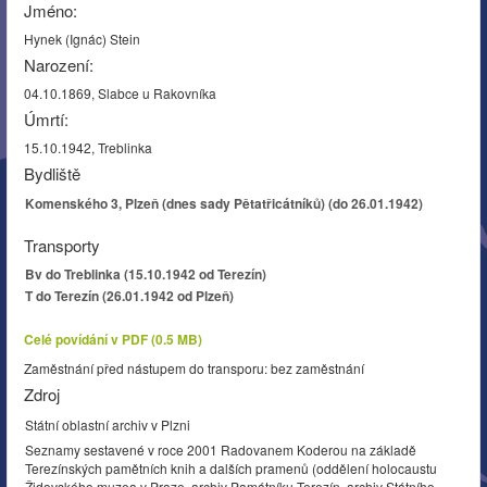
Jméno:
Hynek (Ignác) Stein
Narození:
04.10.1869, Slabce u Rakovníka
Úmrtí:
15.10.1942, Treblinka
Bydliště
Komenského 3, Plzeň (dnes sady Pětatřicátníků) (do 26.01.1942)
Transporty
Bv do Treblinka (15.10.1942 od Terezín)
T do Terezín (26.01.1942 od Plzeň)
Celé povídání v PDF (0.5 MB)
Zaměstnání před nástupem do transporu: bez zaměstnání
Zdroj
Státní oblastní archiv v Plzni
Seznamy sestavené v roce 2001 Radovanem Koderou na základě
Terezínských pamětních knih a dalších pramenů (oddělení holocaustu
Židovského muzea v Praze, archiv Památníku Terezín, archiv Státního