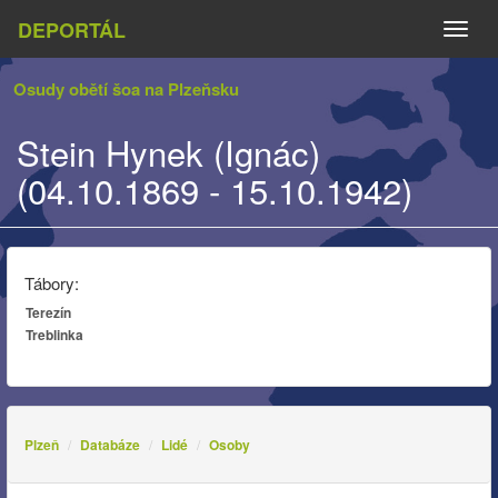
DEPORTÁL
Naviga
Osudy obětí šoa na Plzeňsku
Stein Hynek (Ignác)
(04.10.1869 - 15.10.1942)
Tábory:
Terezín
Treblinka
Plzeň
Databáze
Lidé
Osoby